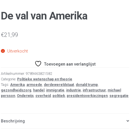
De val van Amerika
€
21,99
Uitverkocht
Toevoegen aan verlanglijst
Artikelnummer:
9789463821582
Categorie:
Politieke wetenschap en theorie
Tags:
Amerika
,
armoede
,
derdewereldstaat
,
donald trump
,
gezondheidszorg
,
handel
,
immigratie
,
industrie
,
infrastructuur
,
michael
persson
,
Onderwijs
,
overheid
,
politiek
,
presidentsverkiezingen
,
segregatie
Beschrijving