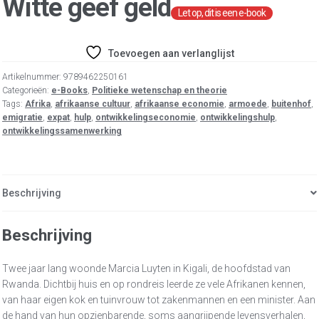
Witte geef geld
Toevoegen aan verlanglijst
Artikelnummer:
9789462250161
Categorieën:
e-Books
,
Politieke wetenschap en theorie
Tags:
Afrika
,
afrikaanse cultuur
,
afrikaanse economie
,
armoede
,
buitenhof
,
emigratie
,
expat
,
hulp
,
ontwikkelingseconomie
,
ontwikkelingshulp
,
ontwikkelingssamenwerking
Beschrijving
Beschrijving
Twee jaar lang woonde Marcia Luyten in Kigali, de hoofdstad van
Rwanda. Dichtbij huis en op rondreis leerde ze vele Afrikanen kennen,
van haar eigen kok en tuinvrouw tot zakenmannen en een minister. Aan
de hand van hun opzienbarende, soms aangrijpende levensverhalen,