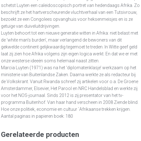
schetst Luyten een caleidoscopisch portret van hedendaags Afrika. Zo
beschrijft ze het hartverscheurende vluchtverhaal van een Tutsivrouw,
bezoekt ze een Congolees opvanghuis voor heksenmeisjes en is ze
getuige van duiveluitdrijvingen.
Luyten behoort tot een nieuwe generatie witten in Afrika: niet belast met
de ‘white man’s burden’, maar verlangend de bewoners van dit
gekwelde continent gelijkwaardig tegemoet te treden. In Witte geef geld
laat zij zien hoe Afrika volgens zijn eigen logica werkt. En dat we er met
onze westerse ideeën soms helemaal naast zitten.
Marcia Luyten (1971) was na het ‘diplomatenklasje’ werkzaam op het
ministerie van Buitenlandse Zaken. Daarna werkte ze als redacteur bij
de Volkskrant. Vanuit Rwanda schreef zij artikelen voor o.a. De Groene
Amsterdammer, Elsevier, Het Parool en NRC Handelsblad en werkte zij
voor het NOS-journaal. Sinds 2012 is zij presentator van het tv-
programma Buitenhof. Van haar hand verscheen in 2008 Ziende blind.
Hoe onze politiek, economie en cultuur `Afrikaanse trekken krijgen.
Aantal paginas in papieren boek: 180
Gerelateerde producten