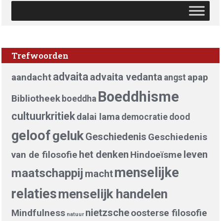
Trefwoorden
advaita
advaita vedanta
aandacht
apap
angst
Boeddhisme
Bibliotheek
boeddha
cultuurkritiek
dalai lama
democratie
dood
geloof
geluk
Geschiedenis
Geschiedenis
het denken
leven
van de filosofie
Hindoeïsme
menselijke
maatschappij
macht
relaties
menselijk handelen
nietzsche
Mindfulness
oosterse filosofie
natuur