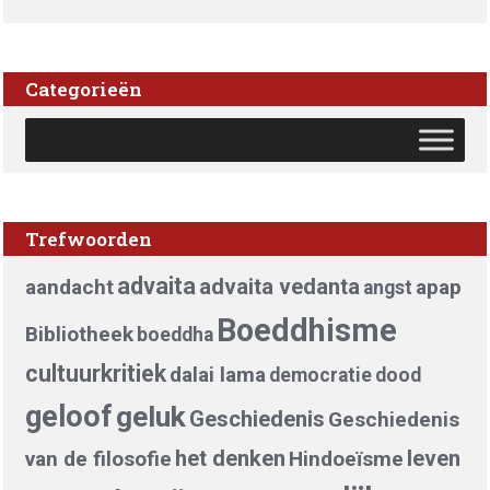
Categorieën
Trefwoorden
advaita
advaita vedanta
aandacht
apap
angst
Boeddhisme
Bibliotheek
boeddha
cultuurkritiek
dalai lama
democratie
dood
geloof
geluk
Geschiedenis
Geschiedenis
het denken
leven
van de filosofie
Hindoeïsme