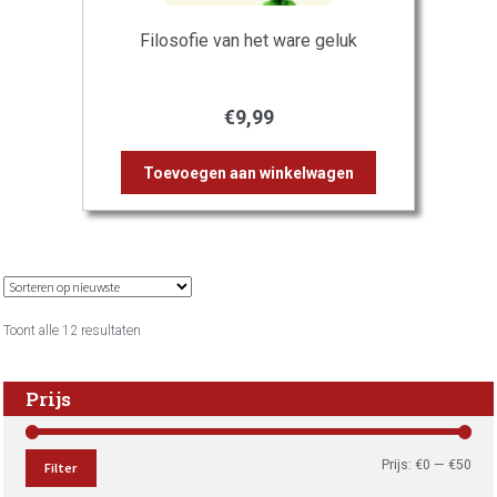
Filosofie van het ware geluk
€
9,99
Toevoegen aan winkelwagen
Gesorteerd
Toont alle 12 resultaten
op
nieuwste
Prijs
Min.
Max
Prijs:
€0
—
€50
Filter
prijs
prijs