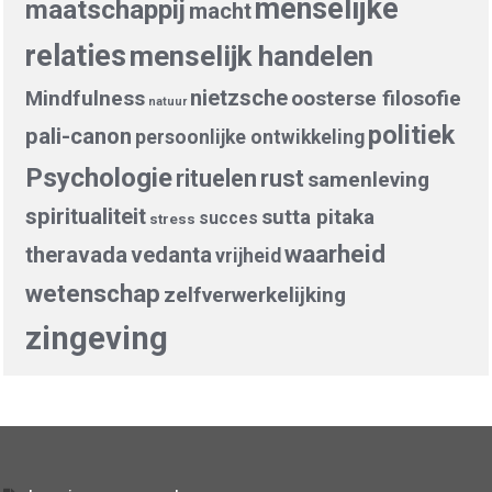
menselijke
maatschappij
macht
relaties
menselijk handelen
nietzsche
Mindfulness
oosterse filosofie
natuur
politiek
pali-canon
persoonlijke ontwikkeling
Psychologie
rituelen
rust
samenleving
spiritualiteit
sutta pitaka
succes
stress
waarheid
theravada
vedanta
vrijheid
wetenschap
zelfverwerkelijking
zingeving