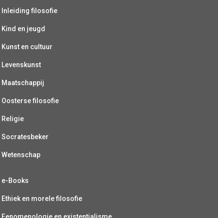
Inleiding filosofie
Kind en jeugd
Kunst en cultuur
Levenskunst
Maatschappij
Oosterse filosofie
Religie
Socratesbeker
Wetenschap
e-Books
Ethiek en morele filosofie
Fenomenologie en existentialisme