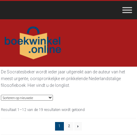
Ga
Ga
door
naar
naar
de
navigati
inhoud
De Socratesbeker wordt ieder jaar uitgereikt aan de auteur van het
meest urgente, oorspronkelijke en prikkelende Nederlandstalige
filosofieboek. Hier vindt u de longlist.
Gesorteerd
Resultaat 1–12 van de 19 resultaten wordt getoond
op
nieuwste
1
2