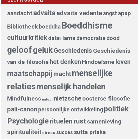
advaita
advaita vedanta
aandacht
apap
angst
Boeddhisme
Bibliotheek
boeddha
cultuurkritiek
dalai lama
democratie
dood
geloof
geluk
Geschiedenis
Geschiedenis
het denken
leven
van de filosofie
Hindoeïsme
menselijke
maatschappij
macht
relaties
menselijk handelen
nietzsche
Mindfulness
oosterse filosofie
natuur
politiek
pali-canon
persoonlijke ontwikkeling
Psychologie
rituelen
rust
samenleving
spiritualiteit
sutta pitaka
succes
stress