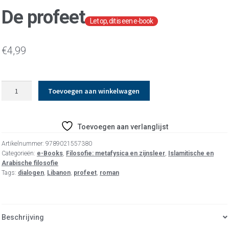
De profeet
€
4,99
De
Toevoegen aan winkelwagen
profeet
aantal
Toevoegen aan verlanglijst
Artikelnummer:
9789021557380
Categorieën:
e-Books
,
Filosofie: metafysica en zijnsleer
,
Islamitische en
Arabische filosofie
Tags:
dialogen
,
Libanon
,
profeet
,
roman
Beschrijving