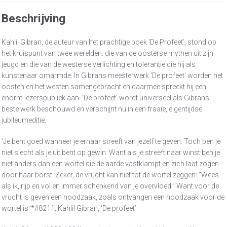
Beschrijving
Kahlil Gibran, de auteur van het prachtige boek ‘De Profeet’, stond op
het kruispunt van twee werelden: die van de oosterse mythen uit zijn
jeugd en die van de westerse verlichting en tolerantie die hij als
kunstenaar omarmde. In Gibrans meesterwerk ‘De profeet’ worden het
oosten en het westen samengebracht en daarmee spreekt hij een
enorm lezerspubliek aan. ‘De profeet’ wordt universeel als Gibrans
beste werk beschouwd en verschijnt nu in een fraaie, eigentijdse
jubileumeditie.
‘Je bent goed wanneer je ernaar streeft van jezelf te geven. Toch ben je
niet slecht als je uit bent op gewin. Want als je streeft naar winst ben je
niet anders dan een wortel die de aarde vastklampt en zich laat zogen
door haar borst. Zeker, de vrucht kan niet tot de wortel zeggen: “Wees
als ik, rijp en vol en immer schenkend van je overvloed.” Want voor de
vrucht is geven een noodzaak, zoals ontvangen een noodzaak voor de
wortel is.’*#8211; Kahlil Gibran, ‘De profeet’