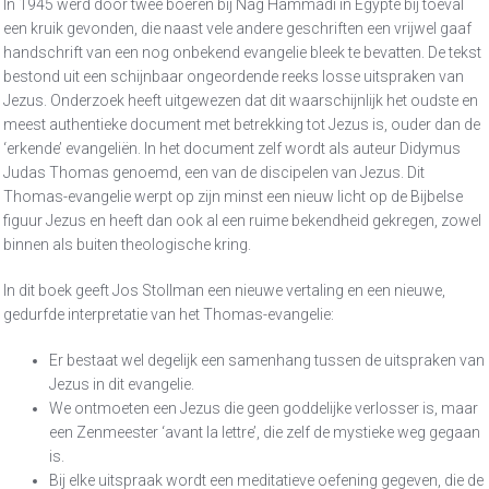
In 1945 werd door twee boeren bij Nag Hammadi in Egypte bij toeval
een kruik gevonden, die naast vele andere geschriften een vrijwel gaaf
handschrift van een nog onbekend evangelie bleek te bevatten. De tekst
bestond uit een schijnbaar ongeordende reeks losse uitspraken van
Jezus. Onderzoek heeft uitgewezen dat dit waarschijnlijk het oudste en
meest authentieke document met betrekking tot Jezus is, ouder dan de
‘erkende’ evangeliën. In het document zelf wordt als auteur Didymus
Judas Thomas genoemd, een van de discipelen van Jezus. Dit
Thomas-evangelie werpt op zijn minst een nieuw licht op de Bijbelse
figuur Jezus en heeft dan ook al een ruime bekendheid gekregen, zowel
binnen als buiten theologische kring.
In dit boek geeft Jos Stollman een nieuwe vertaling en een nieuwe,
gedurfde interpretatie van het Thomas-evangelie:
Er bestaat wel degelijk een samenhang tussen de uitspraken van
Jezus in dit evangelie.
We ontmoeten een Jezus die geen goddelijke verlosser is, maar
een Zenmeester ‘avant la lettre’, die zelf de mystieke weg gegaan
is.
Bij elke uitspraak wordt een meditatieve oefening gegeven, die de