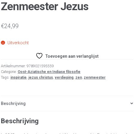
Zenmeester Jezus
€
24,99
Uitverkocht
Toevoegen aan verlanglijst
Artikelnummer:
9789021595559
Categorie:
Oost-Aziatische en Indiase filosofie
Tags:
inspiratie
,
jezus christus
,
verdieping
,
zen
,
zenmeester
Beschrijving
Beschrijving