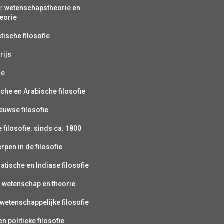
e: wetenschapstheorie en
eorie
ische filosofie
rijs
me
sche en Arabische filosofie
uwse filosofie
filosofie: sinds ca. 1800
pen in de filosofie
atische en Indiase filosofie
e wetenschap en theorie
wetenschappelijke filosofie
n politieke filosofie