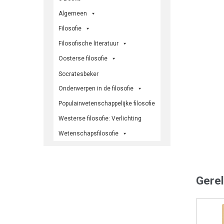
Algemeen
Filosofie
Filosofische literatuur
Oosterse filosofie
Socratesbeker
Onderwerpen in de filosofie
Populairwetenschappelijke filosofie
Westerse filosofie: Verlichting
Wetenschapsfilosofie
Gere