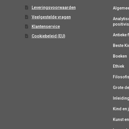
Leveringsvoorwaarden
Algeme
Veelgestelde vragen
Analytis
positiv
Klantenservice
Antieke f
Cookiebeleid (EU)
Beste K
Boeken
Ethiek
Filosofi
Grote d
Inleiding
Kind en 
Kunst en