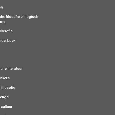
en
che filosofie en logisch
isme
ilosofie
inderboek
sche literatuur
enkers
 filosofie
jeugd
 cultuur