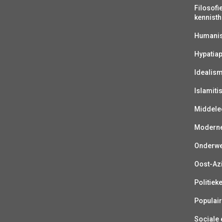
Filosofi
kennisth
Humanist
Hypatiap
Idealis
Islamiti
Middelee
Moderne 
Onderwer
Oost-Azi
Politiek
Populair
Sociale e