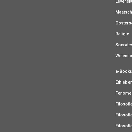
Levensk
Maatsch
Oosterse
Religie
Socrate
Wetens
e-Book
Ethiek e
Fenomen
Filosofi
Filosofi
Filosofi