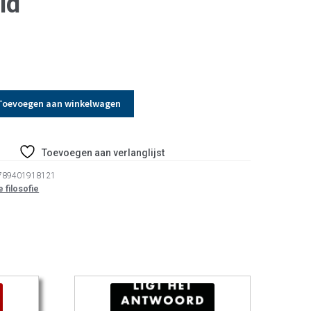
id
Toevoegen aan winkelwagen
Toevoegen aan verlanglijst
789401918121
 filosofie