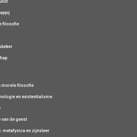
unst
appij
 filosofie
sbeker
chap
s
n morele filosofie
ologie en existentialisme
e
e van de geest
e: metafysica en zijnsleer