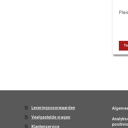
Plei
To
Leveringsvoorwaarden
Algeme
Veelgestelde vragen
Analytis
positiv
Klantenservice