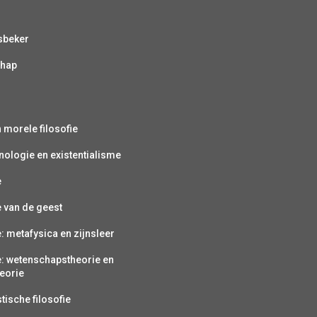
sbeker
chap
s
n morele filosofie
ologie en existentialisme
e
e van de geest
e: metafysica en zijnsleer
e: wetenschapstheorie en
eorie
ische filosofie