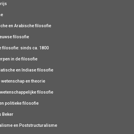
rijs
me
sche en Arabische filosofie
uwse filosofie
filosofie: sinds ca. 1800
pen in de filosofie
atische en Indiase filosofie
e wetenschap en theorie
wetenschappelijke filosofie
n politieke filosofie
s Beker
alisme en Poststructuralisme