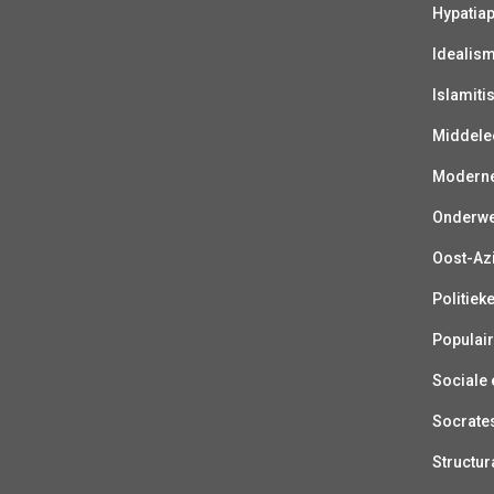
Hypatiap
Idealis
Islamiti
Middelee
Moderne 
Onderwer
Oost-Azi
Politiek
Populair
Sociale e
Socrate
Structur