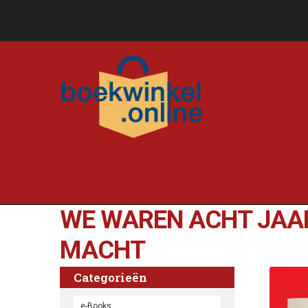
WE WAREN ACHT JAA
MACHT
Categorieën
e-Books