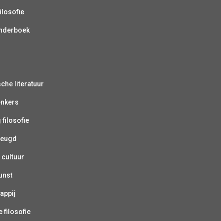
ilosofie
inderboek
sche literatuur
enkers
 filosofie
jeugd
 cultuur
unst
appij
 filosofie