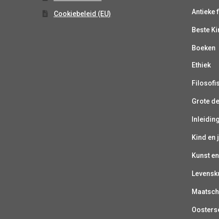
Antieke f
Cookiebeleid (EU)
Beste K
Boeken
Ethiek
Filosofi
Grote d
Inleiding
Kind en 
Kunst en
Levensk
Maatsch
Oosterse