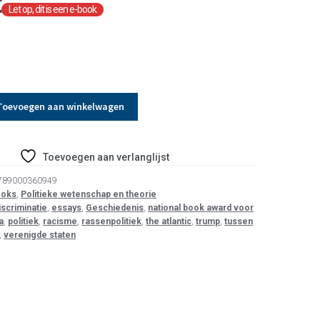
t
Toevoegen aan winkelwagen
Toevoegen aan verlanglijst
789000360949
ooks
,
Politieke wetenschap en theorie
iscriminatie
,
essays
,
Geschiedenis
,
national book award voor
a
,
politiek
,
racisme
,
rassenpolitiek
,
the atlantic
,
trump
,
tussen
,
verenigde staten