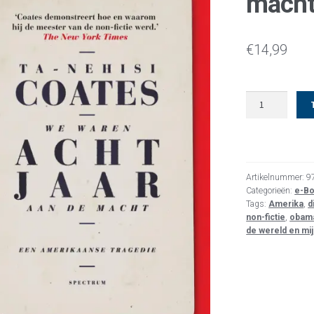
mach
€
14,99
We
waren
acht
jaar
aan
de
Artikelnummer:
9
macht
Categorieën:
e-B
Tags:
Amerika
,
d
aantal
non-fictie
,
obam
de wereld en mij