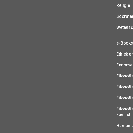
Religie
Socrate
Wetens
e-Book
Ethiek e
Fenomen
Filosofi
Filosofi
Filosofi
Filosofi
kennisth
Humanist