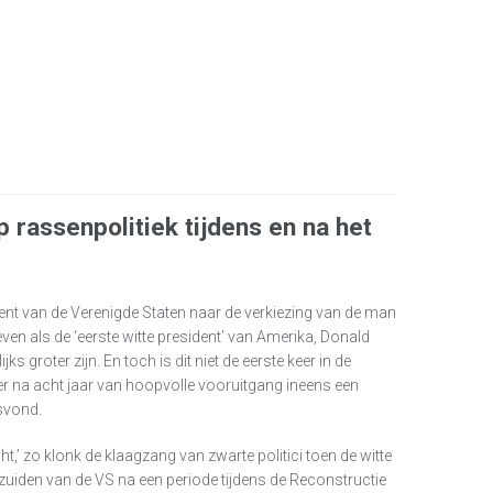
 rassenpolitiek tijdens en na het
dent van de Verenigde Staten naar de verkiezing van de man
n als de ‘eerste witte president’ van Amerika, Donald
s groter zijn. En toch is dit niet de eerste keer in de
r na acht jaar van hoopvolle vooruitgang ineens een
tsvond.
,’ zo klonk de klaagzang van zwarte politici toen de witte
 zuiden van de VS na een periode tijdens de Reconstructie