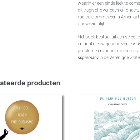
waarin er een einde leek te kom
dit tragische verleden en onde
radicale ommekeer in Amerika to
aanwezig blijft.
Het boek bestaat uit een select
en acht nieuw geschreven essays
problemen rondom racisme, rass
supremacy
in de Verenigde Stat
lateerde producten