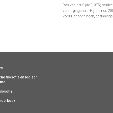
Bas van der Sijde (1975) studeer
verzorgingshuis. Hij is sinds 2
voor Dagopeningen, bezinnings
en
che filosofie en logisch
isme
ilosofie
inderboek