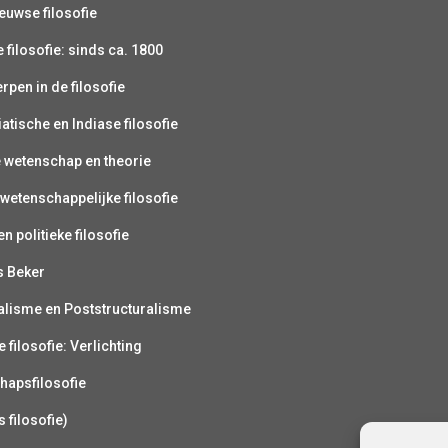
uwse filosofie
filosofie: sinds ca. 1800
pen in de filosofie
atische en Indiase filosofie
e wetenschap en theorie
wetenschappelijke filosofie
n politieke filosofie
s Beker
alisme en Poststructuralisme
 filosofie: Verlichting
hapsfilosofie
s filosofie)