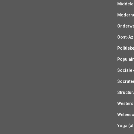
Middelee
Moderne 
Onderwer
Oost-Azi
Politiek
Populair
Sociale e
Socrate
Structur
Westerse
Wetensc
Yoga (al