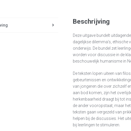
Beschrijving
ving
Deze uitgave bundelt uitdagend
dagelijkse dilemma’s, ethische 
onderwijs. De bundel zet leerlin
worden voor discussie in de kl
beschouwelijk humanisme in Ne
De teksten lopen uiteen van fil
gebeurtenissen en ontwikkeling
van jongeren die over zichzelf 
aan bod komen, zijn het overlijd
herkenbaarheid draagt bij tot ins
de ander vooropstaat, maar het
teksten gaan vergezeld van prik
helpen bij de discussies. Het uit
bij leerlingen te stimuleren.