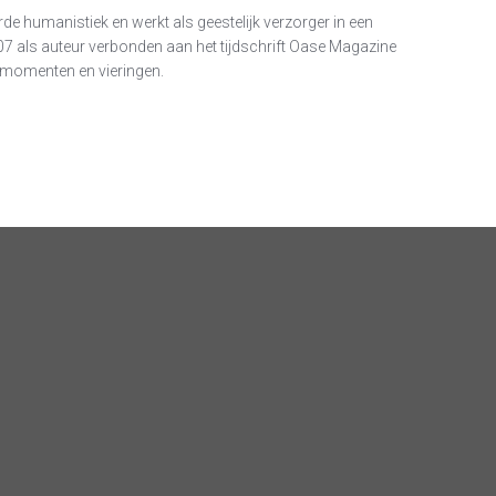
de humanistiek en werkt als geestelijk verzorger in een
007 als auteur verbonden aan het tijdschrift Oase Magazine
momenten en vieringen.