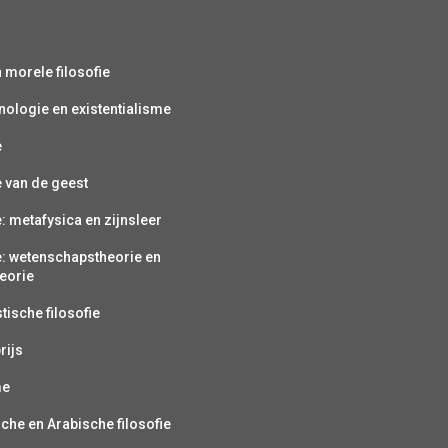
s
n morele filosofie
ologie en existentialisme
e
e van de geest
e: metafysica en zijnsleer
e: wetenschapstheorie en
eorie
ische filosofie
rijs
me
sche en Arabische filosofie