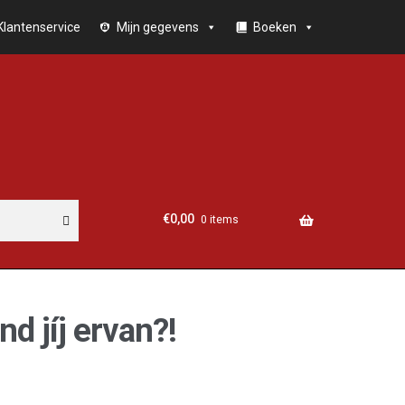
Klantenservice
Mijn gegevens
Boeken
€
0,00
0 items
nd jíj ervan?!