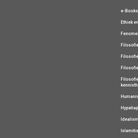
e-Book
Ethiek e
Fenomen
Filosofi
Filosofi
Filosofi
Filosofi
kennisth
Humanist
Hypatiap
Idealis
Islamiti