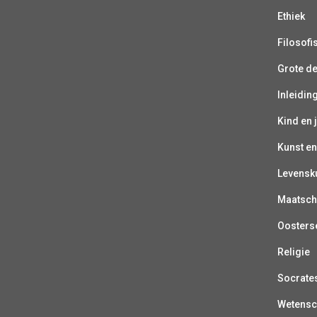
Ethiek
Filosofi
Grote d
Inleiding
Kind en 
Kunst en
Levensk
Maatsch
Oosterse
Religie
Socrate
Wetens