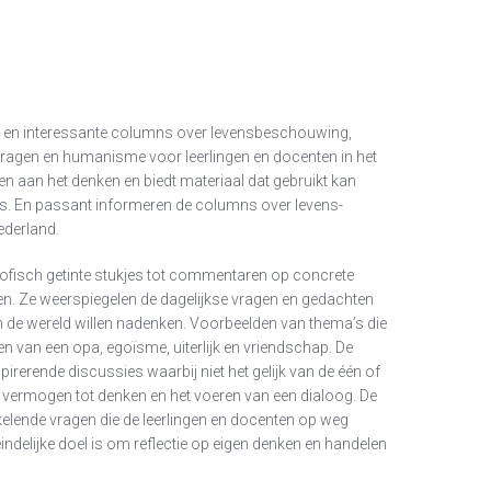
e en interessante columns over levensbeschouwing,
vragen en humanisme voor leerlingen en docenten in het
gen aan het denken en biedt materiaal dat gebruikt kan
as. En passant informeren de columns over levens-
derland.
osofisch getinte stukjes tot commentaren op concrete
en. Ze weerspiegelen de dagelijkse vragen en gedachten
en de wereld willen nadenken. Voorbeelden van thema’s die
en van een opa, egoïsme, uiterlijk en vriendschap. De
pirerende discussies waarbij niet het gelijk van de één of
 vermogen tot denken en het voeren van een dialoog. De
kelende vragen die de leerlingen en docenten op weg
eindelijke doel is om reflectie op eigen denken en handelen