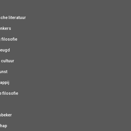
sche literatuur
enkers
 filosofie
jeugd
 cultuur
unst
appij
 filosofie
sbeker
chap