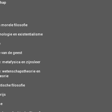
chap
s
n morele filosofie
ologie en existentialisme
e
e van de geest
e: metafysica en zijnsleer
e: wetenschapstheorie en
eorie
ische filosofie
rijs
me