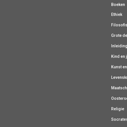
Boeken
Ethiek
Filosofi
Grote d
Inleiding
Kind en 
Kunst en
Levensk
Maatsch
Oosterse
Religie
Socrate