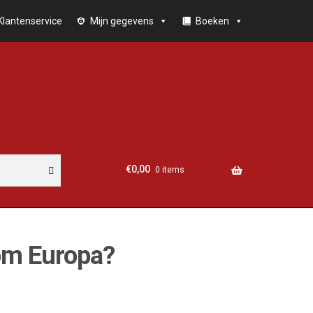
Klantenservice
Mijn gegevens
Boeken
€
0,00
0 items
m Europa?