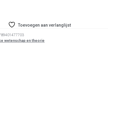
Toevoegen aan verlanglijst
789401477703
eke wetenschap en theorie