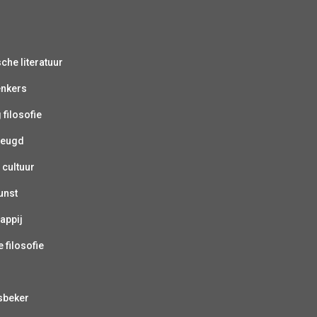
sche literatuur
enkers
 filosofie
jeugd
 cultuur
unst
appij
 filosofie
sbeker