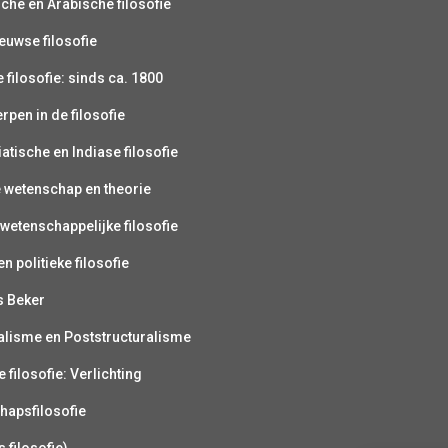
sche en Arabische filosofie
uwse filosofie
filosofie: sinds ca. 1800
pen in de filosofie
atische en Indiase filosofie
e wetenschap en theorie
wetenschappelijke filosofie
n politieke filosofie
s Beker
alisme en Poststructuralisme
 filosofie: Verlichting
hapsfilosofie