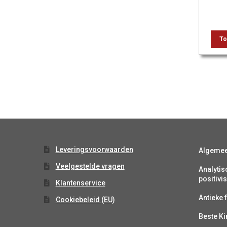
To
Leveringsvoorwaarden
Algeme
Veelgestelde vragen
Analytis
positiv
Klantenservice
Antieke f
Cookiebeleid (EU)
Beste K