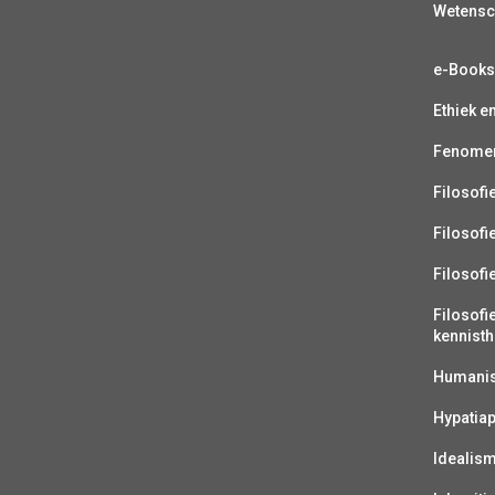
Wetens
e-Book
Ethiek e
Fenomen
Filosofi
Filosofi
Filosofi
Filosofi
kennisth
Humanist
Hypatiap
Idealis