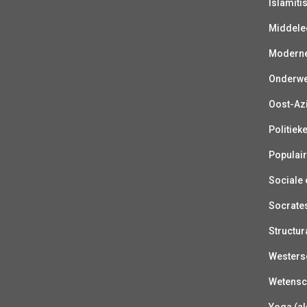
Islamiti
Middelee
Moderne 
Onderwer
Oost-Azi
Politiek
Populair
Sociale e
Socrate
Structur
Westerse
Wetensc