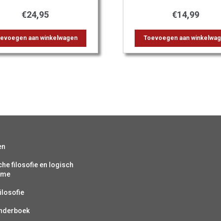
€
24,95
€
14,99
evoegen aan winkelwagen
Toevoegen aan winkelwa
en
che filosofie en logisch
isme
ilosofie
inderboek