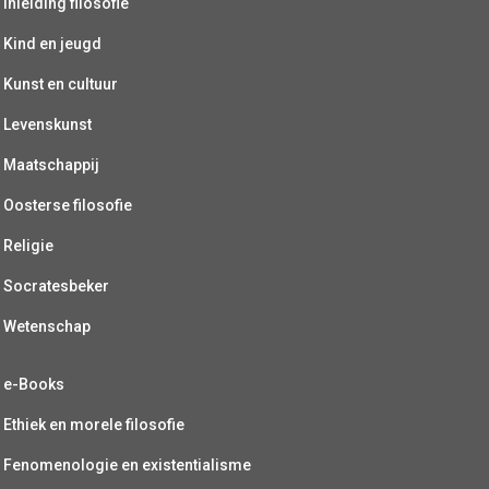
Inleiding filosofie
Kind en jeugd
Kunst en cultuur
Levenskunst
Maatschappij
Oosterse filosofie
Religie
Socratesbeker
Wetenschap
e-Books
Ethiek en morele filosofie
Fenomenologie en existentialisme