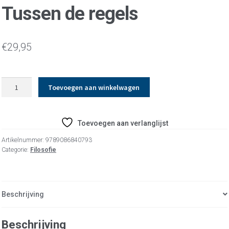
Tussen de regels
€
29,95
Tussen
Toevoegen aan winkelwagen
de
regels
aantal
Toevoegen aan verlanglijst
Artikelnummer:
9789086840793
Categorie:
Filosofie
Beschrijving
Beschrijving