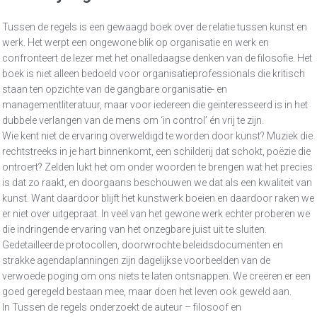
Tussen de regels is een gewaagd boek over de relatie tussen kunst en
werk. Het werpt een ongewone blik op organisatie en werk en
confronteert de lezer met het onalledaagse denken van de filosofie. Het
boek is niet alleen bedoeld voor organisatieprofessionals die kritisch
staan ten opzichte van de gangbare organisatie- en
managementliteratuur, maar voor iedereen die geïnteresseerd is in het
dubbele verlangen van de mens om ‘in control’ én vrij te zijn.
Wie kent niet de ervaring overweldigd te worden door kunst? Muziek die
rechtstreeks in je hart binnenkomt, een schilderij dat schokt, poëzie die
ontroert? Zelden lukt het om onder woorden te brengen wat het precies
is dat zo raakt, en doorgaans beschouwen we dat als een kwaliteit van
kunst. Want daardoor blijft het kunstwerk boeien en daardoor raken we
er niet over uitgepraat. In veel van het gewone werk echter proberen we
die indringende ervaring van het onzegbare juist uit te sluiten.
Gedetailleerde protocollen, doorwrochte beleidsdocumenten en
strakke agendaplanningen zijn dagelijkse voorbeelden van de
verwoede poging om ons niets te laten ontsnappen. We creëren er een
goed geregeld bestaan mee, maar doen het leven ook geweld aan.
In Tussen de regels onderzoekt de auteur – filosoof en