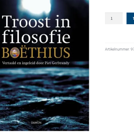
Troost
in
filosofie
aantal
Artikelnummer:
9