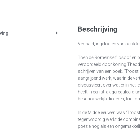
Beschrijving
ving
Vertaald, ingeleid en van aante
Toen de Romeinse filosoof en po
veroordeeld door koning Theoder
schrijven van een boek. ‘Troost i
aangrijpend werk, waarin de verte
discussieert over wat er in het
heeft in een strak gereguleerd 
beschouwelijke liederen, leidt 
In de Middeleeuwen was ‘Troost
tegenwoordig werkt de combinatie
poëzie nog als een ongemakkelij