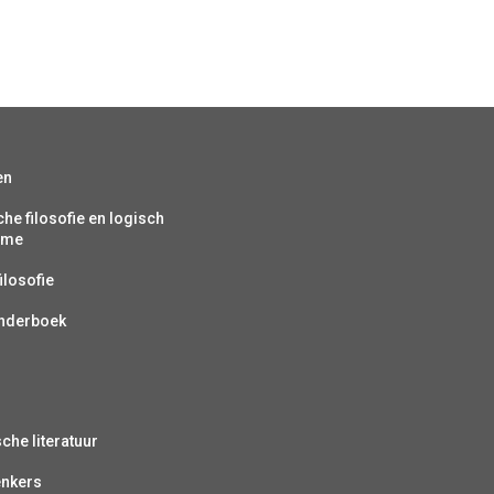
en
che filosofie en logisch
isme
ilosofie
inderboek
sche literatuur
enkers