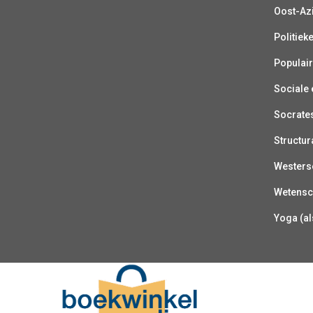
Oost-Azi
Politiek
Populair
Sociale e
Socrate
Structur
Westerse
Wetensc
Yoga (al