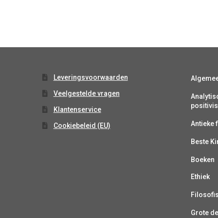
Leveringsvoorwaarden
Algeme
Veelgestelde vragen
Analytis
positiv
Klantenservice
Antieke f
Cookiebeleid (EU)
Beste K
Boeken
Ethiek
Filosofi
Grote d