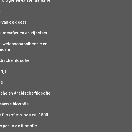
ologie en existentialisme
e
e van de geest
e: metafysica en zijnsleer
e: wetenschapstheorie en
eorie
ische filosofie
rijs
me
sche en Arabische filosofie
uwse filosofie
filosofie: sinds ca. 1800
pen in de filosofie