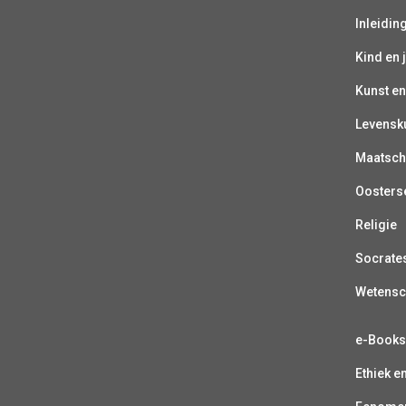
Inleiding
Kind en 
Kunst en
Levensk
Maatsch
Oosterse
Religie
Socrate
Wetens
e-Book
Ethiek e