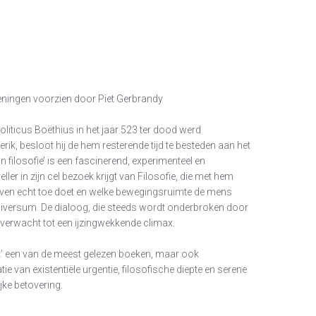
keningen voorzien door Piet Gerbrandy
liticus Boëthius in het jaar 523 ter dood werd
ik, besloot hij de hem resterende tijd te besteden aan het
n filosofie’ is een fascinerend, experimenteel en
ller in zijn cel bezoek krijgt van Filosofie, die met hem
 leven echt toe doet en welke bewegingsruimte de mens
universum. De dialoog, die steeds wordt onderbroken door
onverwacht tot een ijzingwekkende climax.
’ een van de meest gelezen boeken, maar ook
 van existentiële urgentie, filosofische diepte en serene
ke betovering.