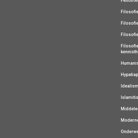
Fenomen
Filosofi
Filosofi
Filosofi
Filosofi
kennisth
Humanist
Hypatiap
Idealis
Islamiti
Middelee
Moderne 
Onderwer