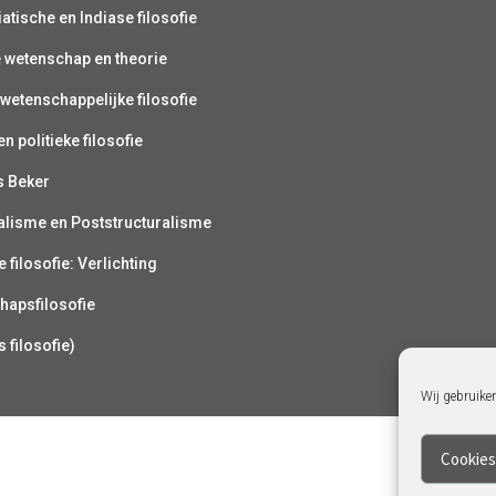
atische en Indiase filosofie
e wetenschap en theorie
wetenschappelijke filosofie
n politieke filosofie
s Beker
alisme en Poststructuralisme
 filosofie: Verlichting
hapsfilosofie
s filosofie)
Wij gebruike
Cookies