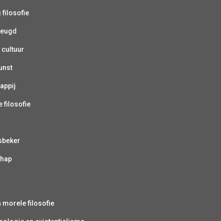
 filosofie
jeugd
 cultuur
unst
appij
 filosofie
sbeker
chap
s
n morele filosofie