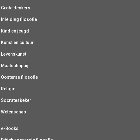
Grote denkers
Inleiding filosofie
Kind en jeugd
Kunst en cultuur
Levenskunst
Maatschappij
Oosterse filosofie
Religie
Socratesbeker
Wetenschap
e-Books
Ethiek en morele filosofie