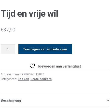
Tijd en vrije wil
€
37,90
Tijd
Toevoegen aan winkelwagen
en
vrije
wil
Toevoegen aan verlanglijst
aantal
Artikelnummer:
9789024415823
Categorieën:
Boeken
,
Grote denkers
Beschrijving