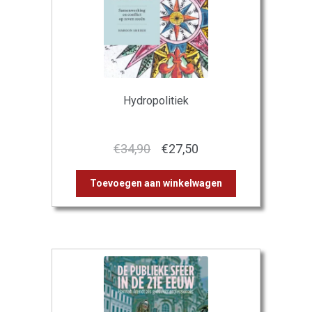
Hydropolitiek
Oorspronkelijke
Huidige
€
34,90
€
27,50
prijs
prijs
Toevoegen aan winkelwagen
was:
is:
€34,90.
€27,50.