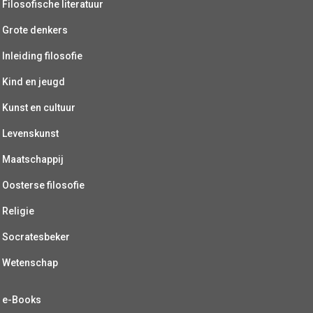
Filosofische literatuur
Grote denkers
Inleiding filosofie
Kind en jeugd
Kunst en cultuur
Levenskunst
Maatschappij
Oosterse filosofie
Religie
Socratesbeker
Wetenschap
e-Books