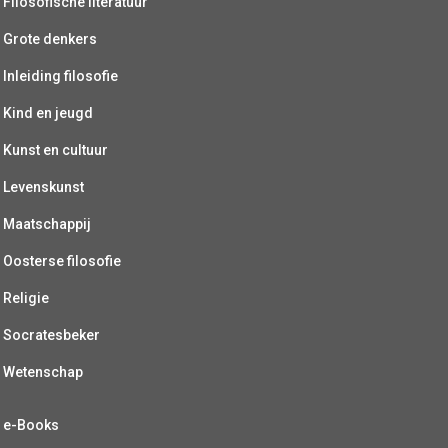
Filosofische literatuur
Grote denkers
Inleiding filosofie
Kind en jeugd
Kunst en cultuur
Levenskunst
Maatschappij
Oosterse filosofie
Religie
Socratesbeker
Wetenschap
e-Books