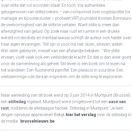
over stilte dat vol woorden staat. En toch. Via authentieke
getuigenissen van stiltezoekers – van componist over vogelspotter tot
manager en kloosterzuster – probeert VRT-journalist Kristien Bonneure
de veelvormigheid van de stilte te vertalen. Want stilte is meer dan
afwezigheid van geluid. Op zoek naar rust en ruimte in een drukke
wereld vol decibels en mentaal lawaai schrijft de auteur ook helder over
haar eigen ervaringen. ‘Stil zijn is voor mij niet: doen, streven, weten.
Wel: laten gebeuren, mezelf van een afstandje bekijken…’ Wie stilte
ervaart, voelt vaak ook een verbindende kracht. En dat is dan weer goed
voor de samenleving als geheel. Stil leven is een boek om te lezen na
het wandelen. Een fluisterend pamflet. Een pleidooi in sourdine. Een
veelstemmige ode die kan inspireren om de stille weg te exploreren.
Naar aanleiding van dit boek werd op 3 juni 2014 in Muntpunt (Brussel)
een
stiltedag
ingelast. Muntpunt werd omgetoverd tot een
oase van
rust
, middenin de alledaagse hectiek. Stiltedag in Muntpunt: ‘Je leert
dingen opnieuw appreciëren’ Bekijk
hier het verslag
over de stiltedag in
de media:
brusselnieuws.be