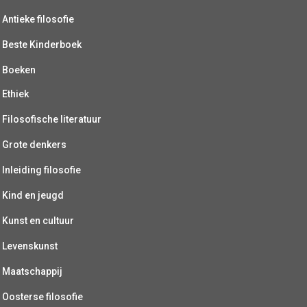
Antieke filosofie
Beste Kinderboek
Boeken
Ethiek
Filosofische literatuur
Grote denkers
Inleiding filosofie
Kind en jeugd
Kunst en cultuur
Levenskunst
Maatschappij
Oosterse filosofie