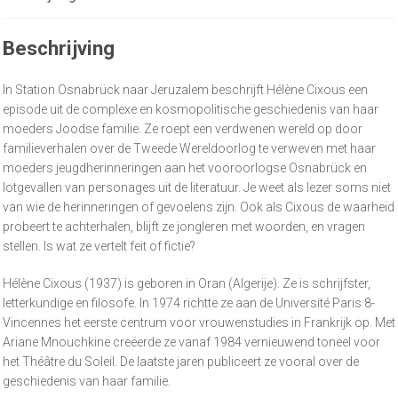
Beschrijving
In Station Osnabrück naar Jeruzalem beschrijft Hélène Cixous een
episode uit de complexe en kosmopolitische geschiedenis van haar
moeders Joodse familie. Ze roept een verdwenen wereld op door
familieverhalen over de Tweede Wereldoorlog te verweven met haar
moeders jeugdherinneringen aan het vooroorlogse Osnabrück en
lotgevallen van personages uit de literatuur. Je weet als lezer soms niet
van wie de herinneringen of gevoelens zijn. Ook als Cixous de waarheid
probeert te achterhalen, blijft ze jongleren met woorden, en vragen
stellen. Is wat ze vertelt feit of fictie?
Hélène Cixous (1937) is geboren in Oran (Algerije). Ze is schrijfster,
letterkundige en filosofe. In 1974 richtte ze aan de Université Paris 8-
Vincennes het eerste centrum voor vrouwenstudies in Frankrijk op. Met
Ariane Mnouchkine creëerde ze vanaf 1984 vernieuwend toneel voor
het Théâtre du Soleil. De laatste jaren publiceert ze vooral over de
geschiedenis van haar familie.