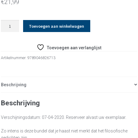
€
21,99
Soms
Toevoegen aan winkelwagen
kijkt
de
aarde
Toevoegen aan verlanglijst
me
aan
Artikelnummer:
9789046826713
aantal
Beschrijving
Beschrijving
Verschijningsdatum: 07-04-2020. Reserveer alvast uw exemplaar.
Zo intens is deze bundel dat je haast niet merkt dat het filosofische
gedichten zijn.