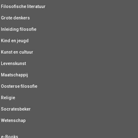
Filosofische literatuur
Grote denkers
Inleiding filosofie
Kind en jeugd
Kunst en cultuur
Levenskunst
Maatschappij
Oosterse filosofie
Religie
Socratesbeker
Wetenschap
e-Books