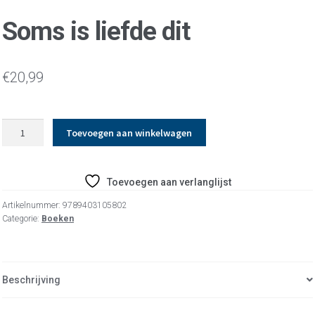
Soms is liefde dit
€
20,99
Soms
Toevoegen aan winkelwagen
is
liefde
dit
Toevoegen aan verlanglijst
aantal
Artikelnummer:
9789403105802
Categorie:
Boeken
Beschrijving