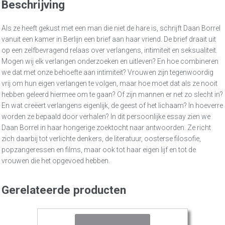
Beschrijving
Als ze heeft gekust met een man die niet de hare is, schrijft Daan Borrel
vanuit een kamer in Berlijn een brief aan haar vriend. De brief draait uit
op een zelfbevragend relaas over verlangens, intimiteit en seksualiteit.
Mogen wij elk verlangen onderzoeken en uitleven? En hoe combineren
we dat met onze behoefte aan intimiteit? Vrouwen zijn tegenwoordig
vrij om hun eigen verlangen te volgen, maar hoe moet dat als ze nooit
hebben geleerd hiermee om te gaan? Of zijn mannen er net zo slecht in?
En wat creëert verlangens eigenlijk, de geest of het lichaam? In hoeverre
worden ze bepaald door verhalen? In dit persoonlijke essay zien we
Daan Borrel in haar hongerige zoektocht naar antwoorden. Ze richt
zich daarbij tot verlichte denkers, de literatuur, oosterse filosofie,
popzangeressen en films, maar ook tot haar eigen lijf en tot de
vrouwen die het opgevoed hebben.
Gerelateerde producten