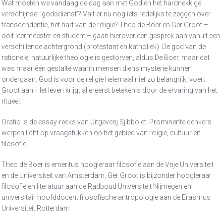
Wat moeten we vandaag de dag aan met God en het hardnekkige
verschijnsel ‘godsdienst’? Valt er nu nog iets redelijks te zeggen over
transcendentie, het hart van de religie? Theo de Boer en Ger Groot –
ooit leermeester en student – gaan hierover een gesprek aan vanuit een
verschillende achtergrond (protestant en katholiek). De god van de
rationele, natuurlijke theologie is gestorven, aldus De Boer, maar dat
was maar één gestalte waarin mensen diens mysterie kunnen
ondergaan. God is voor de religie helemaal niet zo belangrijk, voert
Groot aan. Het leven krijgt allereerst betekenis door de ervaring van het
ritueel.
Oratio is de essay-reeks van Uitgeverij Sjibbolet. Prominente denkers
werpen licht op vraagstukken op het gebied van religie, cultuur en
filosofie.
Theo de Boer is emeritus hoogleraar filosofie aan de Vrije Universiteit
en de Universiteit van Amsterdam. Ger Groot is bijzonder hoogleraar
filosofie en literatuur aan de Radboud Universiteit Nijmegen en
universitair hoofddocent filosofische antropologie aan de Erasmus
Universiteit Rotterdam