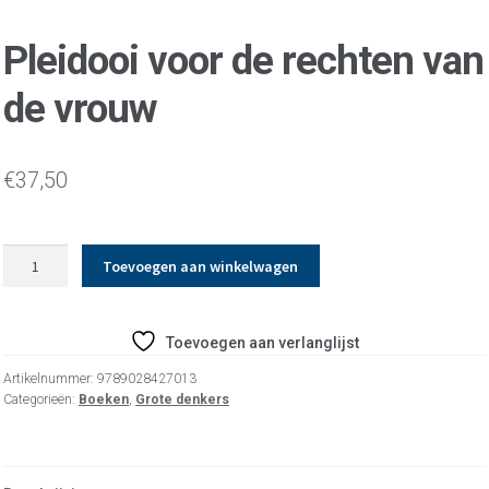
Pleidooi voor de rechten van
de vrouw
€
37,50
Pleidooi
Toevoegen aan winkelwagen
voor
de
rechten
Toevoegen aan verlanglijst
van
de
Artikelnummer:
9789028427013
vrouw
Categorieën:
Boeken
,
Grote denkers
aantal