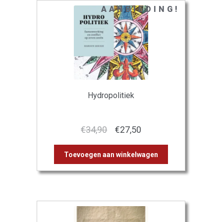
AANBIEDING!
Hydropolitiek
Oorspronkelijke
Huidige
€
34,90
€
27,50
prijs
prijs
Toevoegen aan winkelwagen
was:
is:
€34,90.
€27,50.