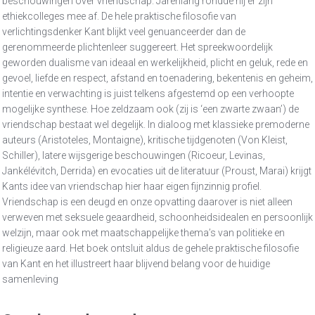
beschouwingen over vriendschap. Jarenlang rondde hij er zijn
ethiekcolleges mee af. De hele praktische filosofie van
verlichtingsdenker Kant blijkt veel genuanceerder dan de
gerenommeerde plichtenleer suggereert. Het spreekwoordelijk
geworden dualisme van ideaal en werkelijkheid, plicht en geluk, rede en
gevoel, liefde en respect, afstand en toenadering, bekentenis en geheim,
intentie en verwachting is juist telkens afgestemd op een verhoopte
mogelijke synthese. Hoe zeldzaam ook (zij is ‘een zwarte zwaan’) de
vriendschap bestaat wel degelijk. In dialoog met klassieke premoderne
auteurs (Aristoteles, Montaigne), kritische tijdgenoten (Von Kleist,
Schiller), latere wijsgerige beschouwingen (Ricoeur, Levinas,
Jankélévitch, Derrida) en evocaties uit de literatuur (Proust, Marai) krijgt
Kants idee van vriendschap hier haar eigen fijnzinnig profiel.
Vriendschap is een deugd en onze opvatting daarover is niet alleen
verweven met seksuele geaardheid, schoonheidsidealen en persoonlijk
welzijn, maar ook met maatschappelijke thema’s van politieke en
religieuze aard. Het boek ontsluit aldus de gehele praktische filosofie
van Kant en het illustreert haar blijvend belang voor de huidige
samenleving