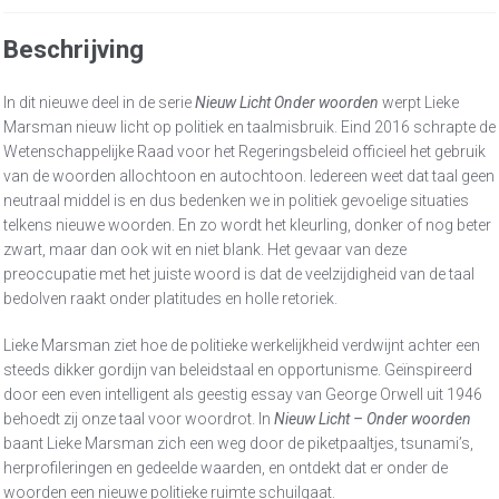
Beschrijving
In dit nieuwe deel in de serie
Nieuw Licht Onder woorden
werpt Lieke
Marsman nieuw licht op politiek en taalmisbruik. Eind 2016 schrapte de
Wetenschappelijke Raad voor het Regeringsbeleid officieel het gebruik
van de woorden allochtoon en autochtoon. Iedereen weet dat taal geen
neutraal middel is en dus bedenken we in politiek gevoelige situaties
telkens nieuwe woorden. En zo wordt het kleurling, donker of nog beter
zwart, maar dan ook wit en niet blank. Het gevaar van deze
preoccupatie met het juiste woord is dat de veelzijdigheid van de taal
bedolven raakt onder platitudes en holle retoriek.
Lieke Marsman ziet hoe de politieke werkelijkheid verdwijnt achter een
steeds dikker gordijn van beleidstaal en opportunisme. Geïnspireerd
door een even intelligent als geestig essay van George Orwell uit 1946
behoedt zij onze taal voor woordrot. In
Nieuw Licht – Onder woorden
baant Lieke Marsman zich een weg door de piketpaaltjes, tsunami’s,
herprofileringen en gedeelde waarden, en ontdekt dat er onder de
woorden een nieuwe politieke ruimte schuilgaat.