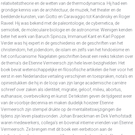
relativiteitstheorie en de wetten van de thermodynamica. Hij had een
grondige kennis van de architectuur, de muziek, het theater en de
beeldende kunsten, van Giotto en Caravaggio tot Kandinsky en Roger
Raveel. Hij was bekend met de paleontologie, de cybernetica, de
semiotiek, de moleculaire biologie en de astronomie. Weinigen kenden
beter het werk van Baruch Spinoza, Immanuel Kant en Karl Popper.
Verder was hij expert in de geschiedenis en de geschriften van het
christendom, het jodendom, de islam en zelfs van het hindoeïsme en
het confucianisme. Nagelaten geschriften bevat een reeks teksten over
de thema’s die Etienne Vermeersch zijn hele leven bezighielden. Het
boek bevat wetenschappelijke en filosofische artikelen die hier voor het
eerst in een Nederlandse vertaling verschijnen en toespraken, nota’s en
opiniestukken die hij in de loop van zijn lange academische carrière
schreef over zaken als identiteit, migratie, geloof, milieu, abortus,
euthanasie, overbevolking en kunst. De teksten geven de tijdgeest weer
van de voorbije decennia en maken duidelijk hoezeer Etienne
Vermeersch zijn stempel drukte op de mentaliteitswijzigingen die
tijdens zijn leven plaatsvonden. Johan Braeckman en Dirk Verhofstadt
waren medewerkers, collega’s en bovenal intieme vrienden van Etienne
Vermeersch. Ze brengen met dit boek een eerbetoon aan de