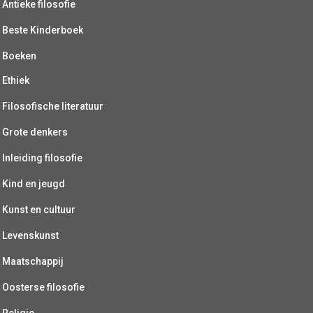
Antieke filosofie
Beste Kinderboek
Boeken
Ethiek
Filosofische literatuur
Grote denkers
Inleiding filosofie
Kind en jeugd
Kunst en cultuur
Levenskunst
Maatschappij
Oosterse filosofie
Religie