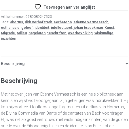
Toevoegen aan verlanglijst
Artikelnummer:
9789089247520
Tags:
abortus
,
dirk verhofstadt
,
eerbetoon
,
etienne vermeersch
,
euthanasie
,
geloof
,
identiteit
,
intellectueel
,
johan braeckman
,
Kunst
,
Migratie
,
Milieu
,
nagelaten geschriften
,
overbevolking
,
wiskundige
inzichten
Beschrijving
Beschrijving
Met het overlijden van Etienne Vermeersch is een hele bibliotheek aan
kennis en wijsheid teloorgegaan. Zijn geheugen was indrukwekkend. Hij
kon bijvoorbeeld foutloos lange fragmenten uit de Ilias van Homerus,
de Divina Commedia van Dante of de cantates van Bach voordragen.
Hij was net zo goed vertrouwd met wiskundige inzichten, van de gulden
snede over de Fibonaccigetallen en de identiteit van Euler, tot de