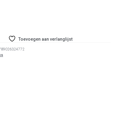
Toevoegen aan verlanglijst
789026324772
ks