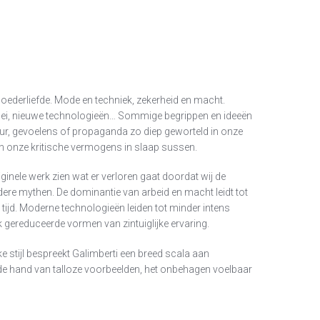
 moederliefde. Mode en techniek, zekerheid en macht.
i, nieuwe technologieën… Sommige begrippen en ideeën
uur, gevoelens of propaganda zo diep geworteld in onze
en onze kritische vermogens in slaap sussen.
iginele werk zien wat er verloren gaat doordat wij de
ere mythen. De dominantie van arbeid en macht leidt tot
tijd. Moderne technologieën leiden tot minder intens
k gereduceerde vormen van zintuiglijke ervaring.
jke stijl bespreekt Galimberti een breed scala aan
de hand van talloze voorbeelden, het onbehagen voelbaar