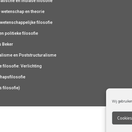
atische en Indiase filosofie
e wetenschap en theorie
wetenschappelijke filosofie
n politieke filosofie
s Beker
alisme en Poststructuralisme
 filosofie: Verlichting
hapsfilosofie
s filosofie)
Wij gebruike
Cookies