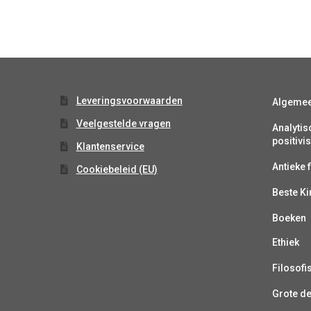
Leveringsvoorwaarden
Algeme
Veelgestelde vragen
Analytis
positiv
Klantenservice
Antieke f
Cookiebeleid (EU)
Beste K
Boeken
Ethiek
Filosofi
Grote d