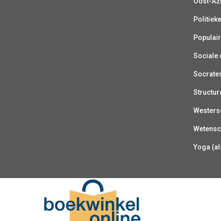
Oost-Azi
Politiek
Populair
Sociale e
Socrate
Structur
Westerse
Wetensc
Yoga (al