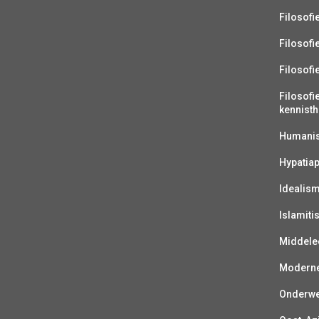
Filosofi
Filosofi
Filosofi
Filosofi
kennisth
Humanist
Hypatiap
Idealis
Islamiti
Middelee
Moderne 
Onderwer