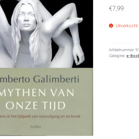
€
7,99
Uitverkocht
Artikelnummer:
9
Categorie:
e-Boo