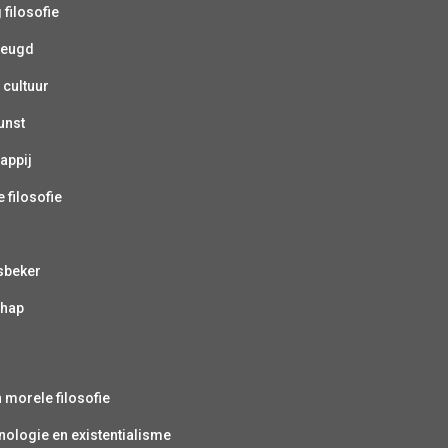
 filosofie
jeugd
 cultuur
unst
appij
 filosofie
sbeker
chap
s
n morele filosofie
ologie en existentialisme