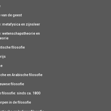
e
e van de geest
e: metafysica en zijnsleer
e: wetenschapstheorie en
eorie
ische filosofie
rijs
me
sche en Arabische filosofie
uwse filosofie
filosofie: sinds ca. 1800
pen in de filosofie