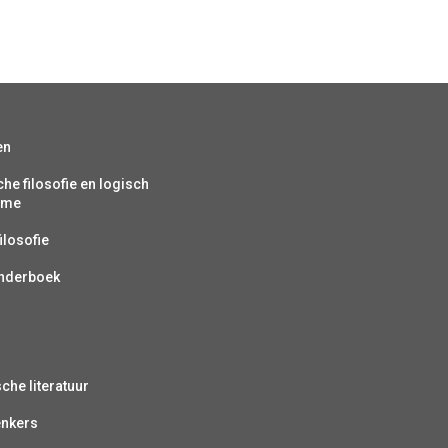
en
che filosofie en logisch
isme
ilosofie
inderboek
sche literatuur
enkers