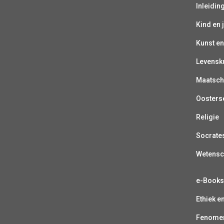
Inleiding
Kind en 
Kunst en
Levensk
Maatsch
Oosterse
Religie
Socrate
Wetens
e-Book
Ethiek e
Fenomen