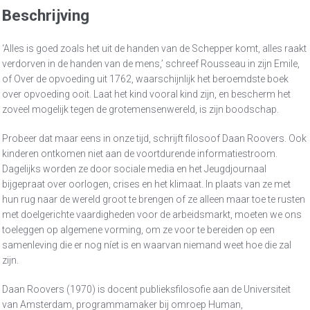
Beschrijving
‘Alles is goed zoals het uit de handen van de Schepper komt, alles raakt
verdorven in de handen van de mens,’ schreef Rousseau in zijn Emile,
of Over de opvoeding uit 1762, waarschijnlijk het beroemdste boek
over opvoeding ooit. Laat het kind vooral kind zijn, en bescherm het
zoveel mogelijk tegen de grotemensenwereld, is zijn boodschap.
Probeer dat maar eens in onze tijd, schrijft filosoof Daan Roovers. Ook
kinderen ontkomen niet aan de voortdurende informatiestroom.
Dagelijks worden ze door sociale media en het Jeugdjournaal
bijgepraat over oorlogen, crises en het klimaat. In plaats van ze met
hun rug naar de wereld groot te brengen of ze alleen maar toe te rusten
met doelgerichte vaardigheden voor de arbeidsmarkt, moeten we ons
toeleggen op algemene vorming, om ze voor te bereiden op een
samenleving die er nog níet is en waarvan niemand weet hoe die zal
zijn.
Daan Roovers (1970) is docent publieksfilosofie aan de Universiteit
van Amsterdam, programmamaker bij omroep Human,