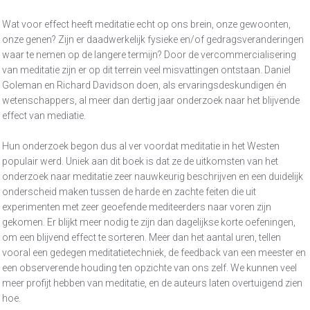
Wat voor effect heeft meditatie echt op ons brein, onze gewoonten,
onze genen? Zijn er daadwerkelijk fysieke en/of gedragsveranderingen
waar te nemen op de langere termijn? Door de vercommercialisering
van meditatie zijn er op dit terrein veel misvattingen ontstaan. Daniel
Goleman en Richard Davidson doen, als ervaringsdeskundigen én
wetenschappers, al meer dan dertig jaar onderzoek naar het blijvende
effect van mediatie.
Hun onderzoek begon dus al ver voordat meditatie in het Westen
populair werd. Uniek aan dit boek is dat ze de uitkomsten van het
onderzoek naar meditatie zeer nauwkeurig beschrijven en een duidelijk
onderscheid maken tussen de harde en zachte feiten die uit
experimenten met zeer geoefende mediteerders naar voren zijn
gekomen. Er blijkt meer nodig te zijn dan dagelijkse korte oefeningen,
om een blijvend effect te sorteren. Meer dan het aantal uren, tellen
vooral een gedegen meditatietechniek, de feedback van een meester en
een observerende houding ten opzichte van ons zelf. We kunnen veel
meer profijt hebben van meditatie, en de auteurs laten overtuigend zien
hoe.