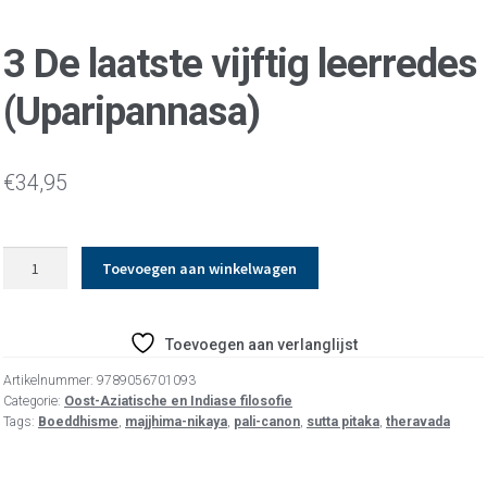
3 De laatste vijftig leerredes
(Uparipannasa)
€
34,95
3
Toevoegen aan winkelwagen
De
laatste
vijftig
Toevoegen aan verlanglijst
leerredes
(Uparipannasa)
Artikelnummer:
9789056701093
aantal
Categorie:
Oost-Aziatische en Indiase filosofie
Tags:
Boeddhisme
,
majjhima-nikaya
,
pali-canon
,
sutta pitaka
,
theravada