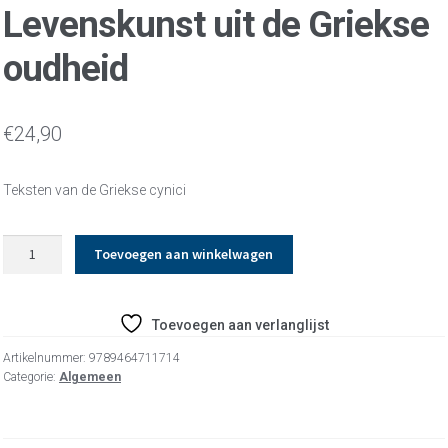
Levenskunst uit de Griekse
oudheid
€
24,90
Teksten van de Griekse cynici
Levenskunst
Toevoegen aan winkelwagen
uit
de
Griekse
Toevoegen aan verlanglijst
oudheid
aantal
Artikelnummer:
9789464711714
Categorie:
Algemeen