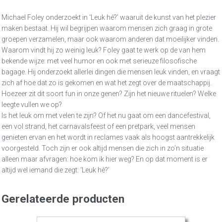
Michael Foley onderzoekt in ‘Leuk hé?’ waaruit de kunst van het plezier
maken bestaat. Hij wil begrijpen waarom mensen zich graag in grote
groepen verzamelen, maar ook waarom anderen dat moeilijker vinden.
Waarom vindt hij zo weinig leuk? Foley gaat te werk op de van hem
bekende wijze: met veel humor en ook met serieuze filosofische
bagage. Hij onderzoekt allerlei dingen die mensen leuk vinden, en vraagt
zich af hoe dat zo is gekomen en wat het zegt over de maatschappij.
Hoezeer zit dit soort fun in onze genen? Zijn het nieuwe rituelen? Welke
leegte vullen we op?
Is het leuk om met velen te zijn? Of het nu gaat om een dancefestival,
een vol strand, het carnavalsfeest of een pretpark, veel mensen
genieten ervan en het wordt in reclames vaak als hoogst aantrekkelijk
voorgesteld. Toch zijn er ook altijd mensen die zich in zo’n situatie
alleen maar afvragen: hoe kom ik hier weg? En op dat moment is er
altijd wel iemand die zegt: ‘Leuk hè?’
Gerelateerde producten