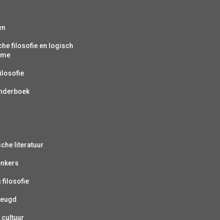
en
che filosofie en logisch
isme
ilosofie
inderboek
sche literatuur
enkers
 filosofie
jeugd
 cultuur