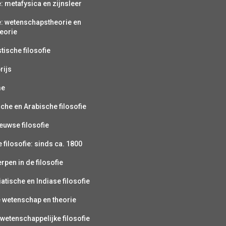
e: metafysica en zijnsleer
e: wetenschapstheorie en
eorie
ische filosofie
rijs
me
sche en Arabische filosofie
uwse filosofie
filosofie: sinds ca. 1800
pen in de filosofie
atische en Indiase filosofie
e wetenschap en theorie
wetenschappelijke filosofie