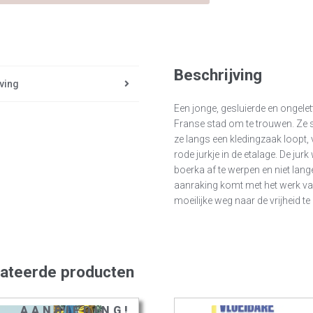
Beschrijving
ving
Een jonge, gesluierde en ongel
Franse stad om te trouwen. Ze s
ze langs een kledingzaak loopt,
rode jurkje in de etalage. De jur
boerka af te werpen en niet lange
aanraking komt met het werk va
moeilijke weg naar de vrijheid t
lateerde producten
AANBIEDING!