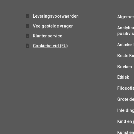
Leveringsvoorwaarden
Algeme
Veelgestelde vragen
Analytis
positiv
Klantenservice
Antieke f
Cookiebeleid (EU)
Beste K
Boeken
Ethiek
Filosofi
Grote d
Inleiding
Kind en 
Kunst en