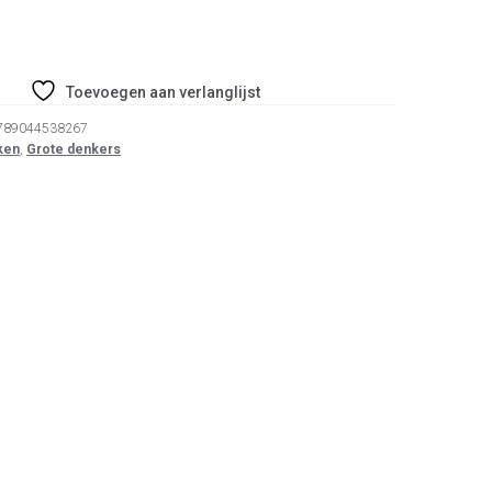
Toevoegen aan verlanglijst
789044538267
ken
,
Grote denkers