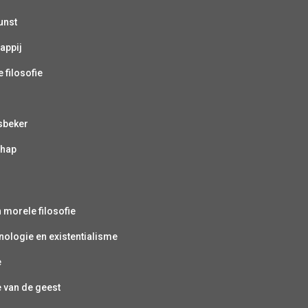
unst
appij
 filosofie
sbeker
chap
s
n morele filosofie
ologie en existentialisme
e
e van de geest