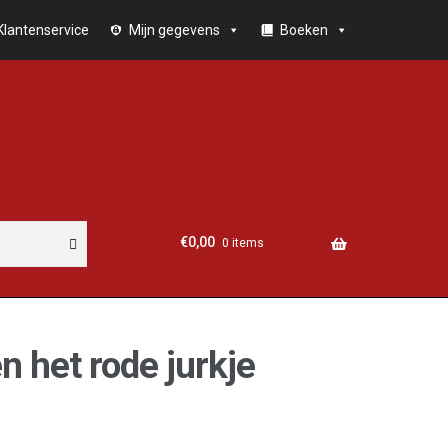
Klantenservice
Mijn gegevens
Boeken
€
0,00
0 items
n het rode jurkje