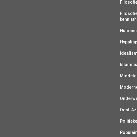
Filosofi
Filosofi
kennisth
Humanist
Hypatiap
Idealis
Islamiti
Middelee
Moderne 
Onderwer
Oost-Azi
Politiek
Populair