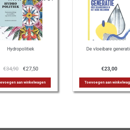
Hydropolitiek
De vloeibare generat
Oorspronkelijke
Huidige
€
34,90
€
27,50
€
23,00
prijs
prijs
evoegen aan winkelwagen
Toevoegen aan winkelwa
was:
is:
€34,90.
€27,50.