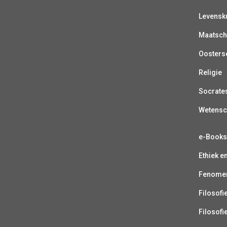
Levensk
Maatsch
Oosterse
Religie
Socrate
Wetens
e-Book
Ethiek e
Fenomen
Filosofi
Filosofi