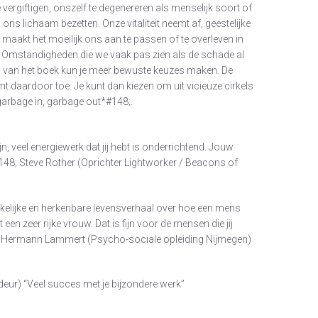
te vergiftigen, onszelf te degenereren als menselijk soort of
n ons lichaam bezetten. Onze vitaliteit neemt af, geestelijke
t maakt het moeilijk ons aan te passen of te overleven in
Omstandigheden die we vaak pas zien als de schade al
zen van het boek kun je meer bewuste keuzes maken. De
mt daardoor toe. Je kunt dan kiezen om uit vicieuze cirkels
garbage in, garbage out*#148;.
n, veel energiewerk dat jij hebt is onderrichtend. Jouw
48; Steve Rother (Oprichter Lightworker / Beacons of
elijke en herkenbare levensverhaal over hoe een mens
een zeer rijke vrouw. Dat is fijn voor de mensen die jij
 Hermann Lammert (Psycho-sociale opleiding Nijmegen)
eur) “Veel succes met je bijzondere werk”