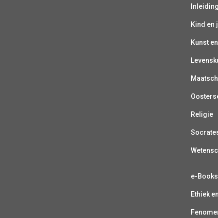
Inleiding
Kind en 
Kunst en
Levensk
Maatsch
Oosterse
Religie
Socrate
Wetens
e-Book
Ethiek e
Fenomen