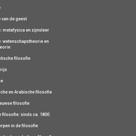
e
e van de geest
e: metafysica en zijnsleer
e: wetenschapstheorie en
eorie
ische filosofie
rijs
me
sche en Arabische filosofie
uwse filosofie
filosofie: sinds ca. 1800
pen in de filosofie