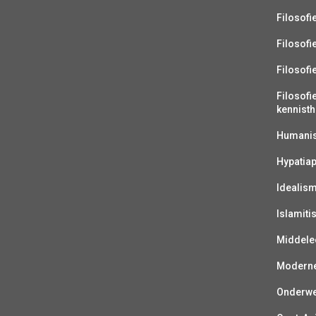
Filosofi
Filosofi
Filosofi
Filosofi
kennisth
Humanist
Hypatiap
Idealis
Islamiti
Middelee
Moderne 
Onderwer