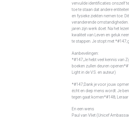
vervuilde identificaties onszelf 
toe te staan dat andere entiteite
en fysieke ziekten nemen toe. Di
veranderende omstandigheden. 
jaren zijn werk doet. Na het le
kwaliteit van Leven en geluk nee
te stappen. Je stopt met *#147;
Aanbevelingen:
*#147;Je hebt veel kennis van Zij
boeken zullen deuren openen*#1
Light in de V.S. en auteur)
*#147;Dank je voor jouw opmerk
écht en diep mens wordt. Je bent 
tegen gaat komen*#148; Leraar
En een wens
Paul van Vliet (Unicef Ambassad