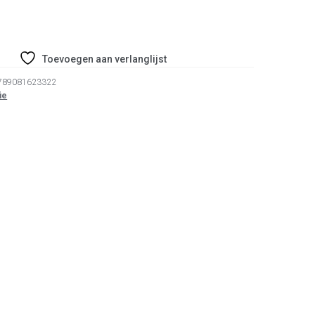
Toevoegen aan verlanglijst
789081623322
ie