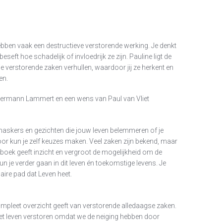
ben vaak een destructieve verstorende werking. Je denkt
t beseft hoe schadelijk of invloedrijk ze zijn. Pauline ligt de
 verstorende zaken verhullen, waardoor jij ze herkent en
en.
Hermann Lammert en een wens van Paul van Vliet
maskers en gezichten die jouw leven belemmeren of je
oor kun je zelf keuzes maken. Veel zaken zijn bekend, maar
t boek geeft inzicht en vergroot de mogelijkheid om de
n je verder gaan in dit leven én toekomstige levens. Je
aire pad dat Leven heet.
compleet overzicht geeft van verstorende alledaagse zaken.
t leven verstoren omdat we de neiging hebben door