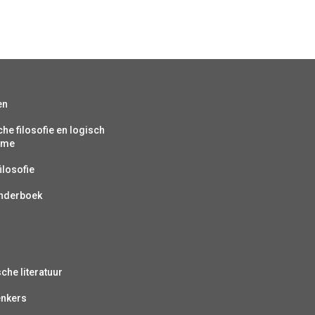
en
che filosofie en logisch
isme
ilosofie
inderboek
sche literatuur
enkers