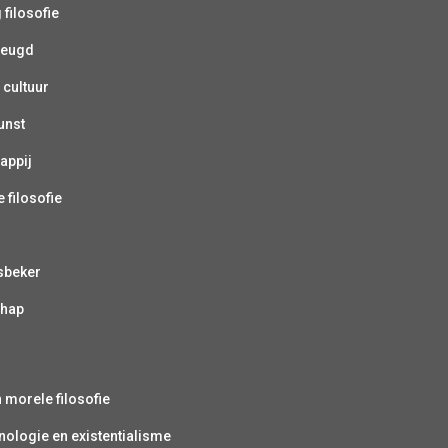
 filosofie
jeugd
 cultuur
unst
appij
 filosofie
sbeker
chap
s
n morele filosofie
ologie en existentialisme