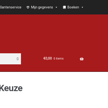
Klantenservice
Mijn gegevens
Boeken
€
0,00
0 items
Keuze