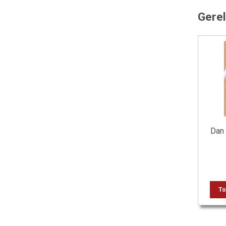
Gere
Dan
To