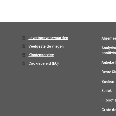
Leveringsvoorwaarden
Algeme
Veelgestelde vragen
Analytis
positiv
Klantenservice
Antieke f
Cookiebeleid (EU)
Beste K
Boeken
Ethiek
Filosofi
Grote d