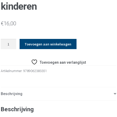
kinderen
€
16,00
Jaarfeesten
Toevoegen aan winkelwagen
vieren
met
kinderen
Toevoegen aan verlanglijst
aantal
Artikelnummer:
9789062383351
Beschrijving
Beschrijving