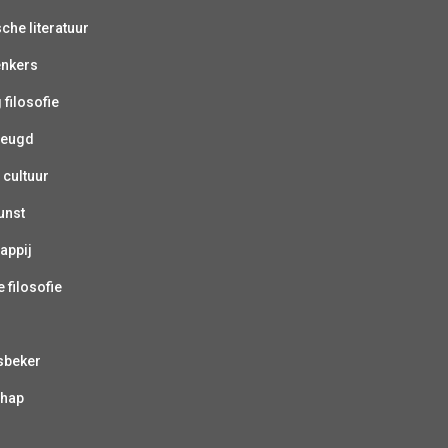
sche literatuur
enkers
 filosofie
jeugd
 cultuur
unst
appij
 filosofie
sbeker
chap