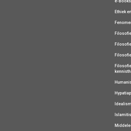
e-Book
Ethiek e
Fenomen
Filosofi
Filosofi
Filosofi
Filosofi
kennisth
Humanist
Hypatiap
Idealis
Islamiti
Middelee