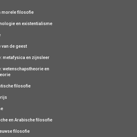
s
n morele filosofie
ologie en existentialisme
e
e van de geest
e: metafysica en zijnsleer
e: wetenschapstheorie en
eorie
ische filosofie
rijs
me
sche en Arabische filosofie
uwse filosofie