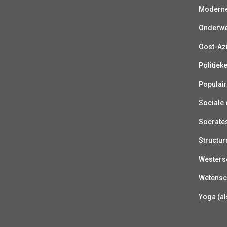
Moderne 
Onderwer
Oost-Azi
Politiek
Populair
Sociale e
Socrate
Structur
Westerse
Wetensc
Yoga (al