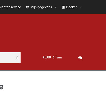
Klantenservice
Mijn gegevens
Boeken
€
0,00
0 items
ie