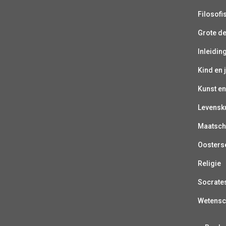
Filosofi
Grote d
Inleiding
Kind en 
Kunst en
Levensk
Maatsch
Oosterse
Religie
Socrate
Wetens