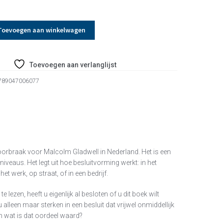
Toevoegen aan winkelwagen
Toevoegen aan verlanglijst
789047006077
doorbraak voor Malcolm Gladwell in Nederland. Het is een
niveaus. Het legt uit hoe besluitvorming werkt: in het
t werk, op straat, of in een bedrijf.
 lezen, heeft u eigenlijk al besloten of u dit boek wilt
alleen maar sterken in een besluit dat vrijwel onmiddellijk
n wat is dat oordeel waard?