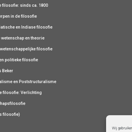
filosofie: sinds ca. 1800
pen in de filosofie
atische en Indiase filosofie
e wetenschap en theorie
wetenschappelijke filosofie
n politieke filosofie
s Beker
alisme en Poststructuralisme
 filosofie: Verlichting
hapsfilosofie
s filosofie)
Wij gebruike