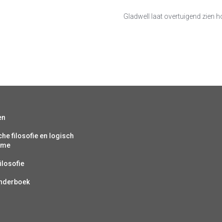
Gladwell laat overtuigend zien h
en
che filosofie en logisch
isme
ilosofie
inderboek