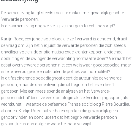
De samenleving krijgt steeds meer te maken met gevaarlijk geachte
‘verwarde personen’.
Is de samenleving nog wel veilig, zijn burgers terecht bezorgd?
Karlijn Roex, een jonge sociologe die zelf verward is genoemd, draait
de vraag om. Zijn het niet juist de verwarde personen die zich steeds
onveiliger voelen, door stigmatiserende krantenkoppen, dreigende
opsluiting en de dwingende verwachting normaal te doen? Verraadt het
debat over verwarde personen niet een weliswaar goedbedoelde, maar
in feite neerbuigende en uitsluitende politiek van normaliteit?
In dit fascinerende boek diagnosticeert de auteur niet de verwarde
persoon, maar de samenleving die dit begrip in het leven heeft
geroepen. Met een meeslepende analyse van het ‘verwarde-
personendebat’ biedt ze een sociologie als zelfverdedigingssport, als
vechtkunst – waartoe de befaamde Franse socioloog Pierre Bourdieu
al opriep. Karlijn Roex laat verhalen spreken die gewoonlijk geen
gehoor vinden en concludeert dat het begrip verwarde persoon
gevaarlijker is dan datgene waar het naar verwijst.