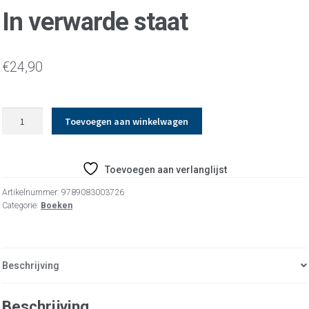
In verwarde staat
€
24,90
In
Toevoegen aan winkelwagen
verwarde
staat
aantal
Toevoegen aan verlanglijst
Artikelnummer:
9789083003726
Categorie:
Boeken
Beschrijving
Beschrijving