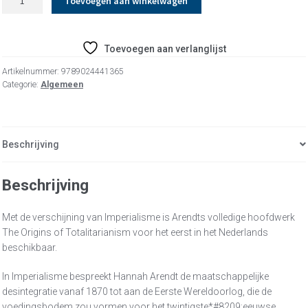
Toevoegen aan winkelwagen
aantal
Toevoegen aan verlanglijst
Artikelnummer:
9789024441365
Categorie:
Algemeen
Beschrijving
Beschrijving
Met de verschijning van Imperialisme is Arendts volledige hoofdwerk
The Origins of Totalitarianism voor het eerst in het Nederlands
beschikbaar.
In Imperialisme bespreekt Hannah Arendt de maatschappelijke
desintegratie vanaf 1870 tot aan de Eerste Wereldoorlog, die de
voedingsbodem zou vormen voor het twintigste*#8209;eeuwse