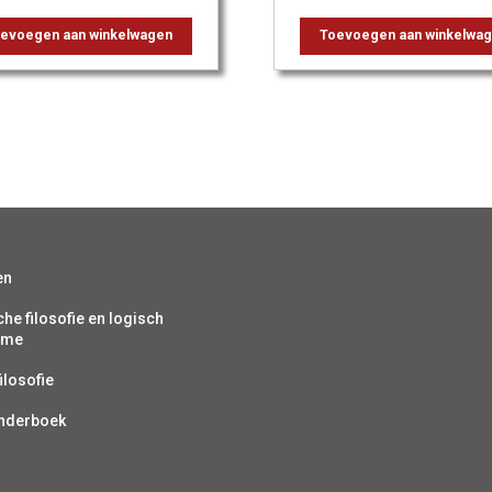
evoegen aan winkelwagen
Toevoegen aan winkelwa
en
che filosofie en logisch
isme
ilosofie
inderboek