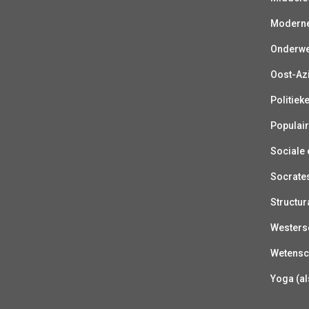
Moderne 
Onderwer
Oost-Azi
Politiek
Populair
Sociale e
Socrate
Structur
Westerse
Wetensc
Yoga (al