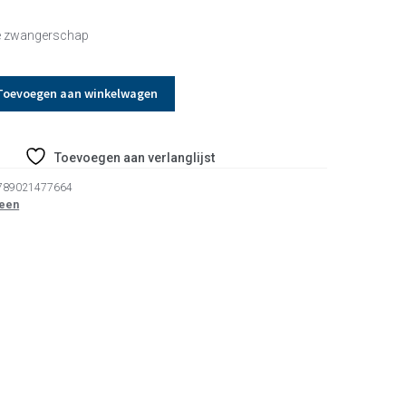
de zwangerschap
Toevoegen aan winkelwagen
Toevoegen aan verlanglijst
789021477664
een