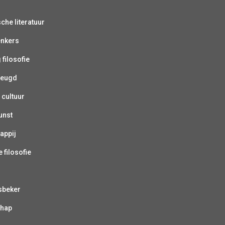
sche literatuur
enkers
 filosofie
jeugd
 cultuur
unst
appij
 filosofie
sbeker
chap