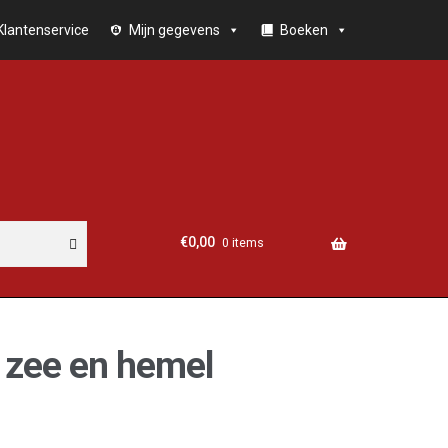
Klantenservice
Mijn gegevens
Boeken
€
0,00
0 items
n zee en hemel