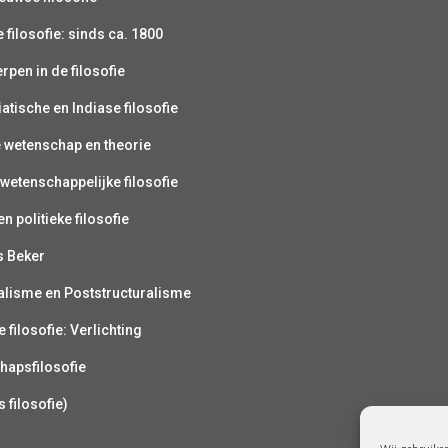
filosofie: sinds ca. 1800
pen in de filosofie
atische en Indiase filosofie
e wetenschap en theorie
wetenschappelijke filosofie
n politieke filosofie
s Beker
alisme en Poststructuralisme
 filosofie: Verlichting
hapsfilosofie
s filosofie)