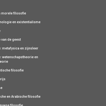
s
n morele filosofie
ologie en existentialisme
e
e van de geest
e: metafysica en zijnsleer
e: wetenschapstheorie en
eorie
ische filosofie
rijs
me
sche en Arabische filosofie
uwse filosofie