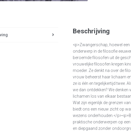
Beschrijving
ving
<p>Zwangerschap, hoewel een hee
onderwerp in de filosofie eeuw
beroemde filosofen uit de gesc
vrouwelijke filosofen kregen ki
moeder. Ze denkt na over de fi
vrouw beheerst haar lichaam en teg
ze is één en tegelijkertijd twee
we dan ontdekken? We denken vaa
lichamen los van elkaar bestaan
Wat zijn eigenlijk de grenzen va
biedt ons een nieuw zicht op wat 
wezens onderhouden.</p><p>Bor
praktische onderwerpen op een h
en diepgaand zonder ondoorgron