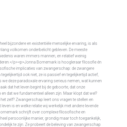
l bijzondere en existentiële menselijke ervaring, is als
enlang volkomen onderbelicht gebleven. De meeste
hiedenis waren immers mannen, en relatief weinig
nderen.</p><p>Jonna Bornemark is hoogleraar filosofie én
losofische implicaties van zwangerschap: de zwangere
elijkertijd ook niet, ze is passief en tegelijkertijd actief,
. Als we deze paradoxale ervaring serieus nemen, wat kunnen
k dat het leven begint bij de geboorte, dat onze
 en dat we fundamenteel alleen zijn. Maar klopt dat wel?
n het zelf? Zwangerschap leert ons vragen te stellen en
leven is en welke relatie wij werkelijk met andere levende
nemark schrijft over complexe filosofische en
eel persoonlijke manier, grondig maar toch toegankelijk,
delijk te zijn. Ze probeert de beleving van zwangerschap