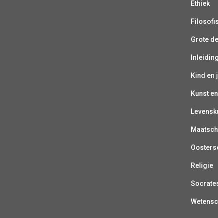
Ethiek
Filosofi
Grote d
Inleiding
Kind en 
Kunst en
Levensk
Maatsch
Oosterse
Religie
Socrate
Wetens