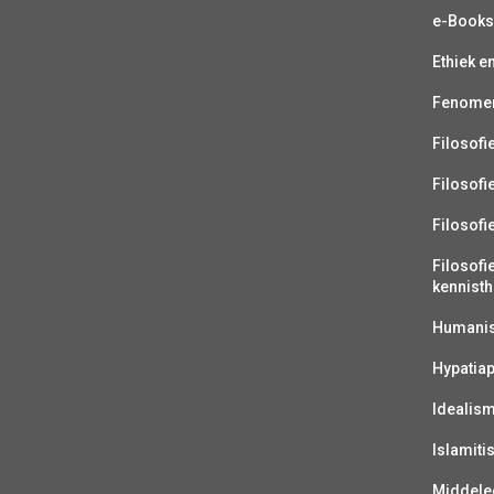
e-Book
Ethiek e
Fenomen
Filosofi
Filosofi
Filosofi
Filosofi
kennisth
Humanist
Hypatiap
Idealis
Islamiti
Middelee