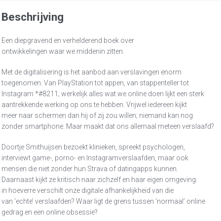
Beschrijving
Een diepgravend en verhelderend boek over
ontwikkelingen waar we middenin zitten.
Met de digitalisering is het aanbod aan verslavingen enorm
toegenomen. Van PlayStation tot appen, van stappenteller tot
Instagram *#8211; werkelijk alles wat we online doen lijkt een sterk
aantrekkende werking op ons te hebben. Vrijwel iedereen kijkt
meer naar schermen dan hij of zij zou willen; niemand kan nog
zonder smartphone. Maar maakt dat ons allemaal meteen verslaafd?
Doortje Smithuijsen bezoekt klinieken, spreekt psychologen,
interviewt game-, porno- en Instagramverslaafden, maar ook
mensen die niet zonder hun Strava of datingapps kunnen.
Daarnaast kijkt ze kritisch naar zichzelf en haar eigen omgeving:
in hoeverre verschilt onze digitale afhankelijkheid van die
van ‘echte’ verslaafden? Waar ligt de grens tussen ‘normaal’ online
gedrag en een online obsessie?