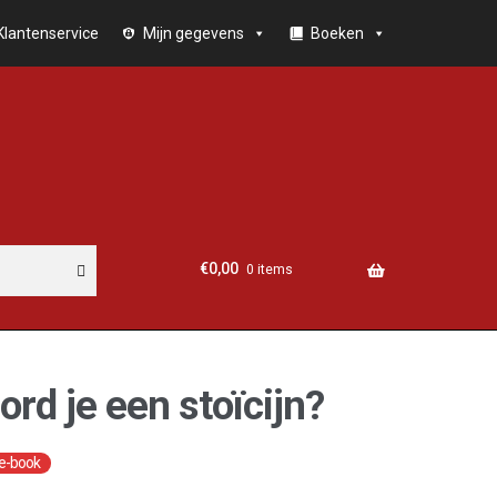
Klantenservice
Mijn gegevens
Boeken
€
0,00
0 items
rd je een stoïcijn?