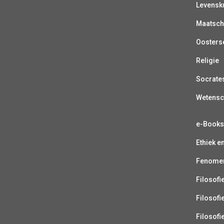
Levensk
Maatsch
Oosterse
Religie
Socrate
Wetens
e-Book
Ethiek e
Fenomen
Filosofi
Filosofi
Filosofi