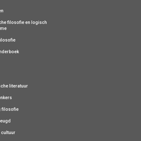
en
che filosofie en logisch
isme
ilosofie
inderboek
sche literatuur
enkers
 filosofie
jeugd
 cultuur