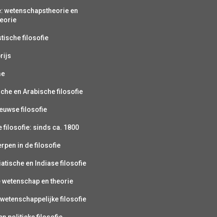
e: wetenschapstheorie en
eorie
ische filosofie
rijs
me
sche en Arabische filosofie
uwse filosofie
filosofie: sinds ca. 1800
pen in de filosofie
atische en Indiase filosofie
e wetenschap en theorie
wetenschappelijke filosofie