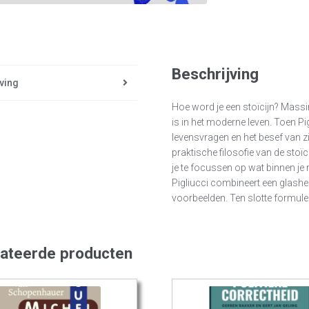
Beschrijving
ving
Hoe word je een stoïcijn? Massi
is in het moderne leven. Toen Pig
levensvragen en het besef van zij
praktische filosofie van de stoïci
je te focussen op wat binnen je 
Pigliucci combineert een glasheld
voorbeelden. Ten slotte formulee
lateerde producten