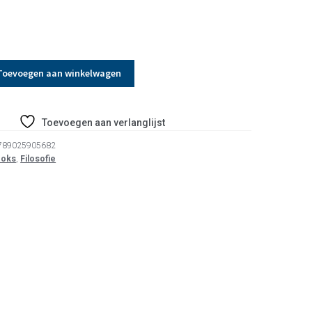
Toevoegen aan winkelwagen
Toevoegen aan verlanglijst
789025905682
ooks
,
Filosofie