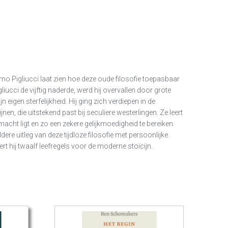
mo Pigliucci laat zien hoe deze oude filosofie toepasbaar
liucci de vijftig naderde, werd hij overvallen door grote
n eigen sterfelijkheid. Hij ging zich verdiepen in de
jnen, die uitstekend past bij seculiere westerlingen. Ze leert
macht ligt en zo een zekere gelijkmoedigheid te bereiken.
ere uitleg van deze tijdloze filosofie met persoonlijke
rt hij twaalf leefregels voor de moderne stoïcijn.