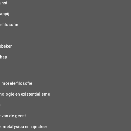
unst
appij
 filosofie
sbeker
chap
s
n morele filosofie
ologie en existentialisme
e
e van de geest
e: metafysica en zijnsleer