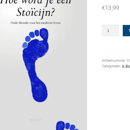
€
13,99
Hoe
word
je
een
stoïcijn?
aantal
Artikelnummer:
9
Categorieën:
e-B