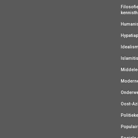
Filosofi
kennisth
Humanist
Hypatiap
Idealis
Islamiti
Middelee
Moderne 
Onderwer
Oost-Azi
Politiek
Populair