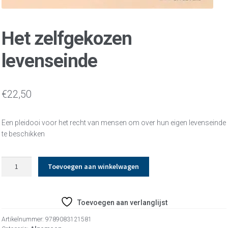
Het zelfgekozen
levenseinde
€
22,50
Een pleidooi voor het recht van mensen om over hun eigen levenseinde
te beschikken
Het
Toevoegen aan winkelwagen
zelfgekozen
levenseinde
aantal
Toevoegen aan verlanglijst
Artikelnummer:
9789083121581