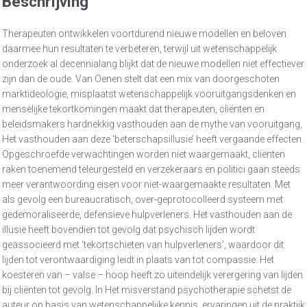
Beschrijving
Therapeuten ontwikkelen voortdurend nieuwe modellen en beloven
daarmee hun resultaten te verbeteren, terwijl uit wetenschappelijk
onderzoek al decennialang blijkt dat de nieuwe modellen niet effectiever
zijn dan de oude. Van Oenen stelt dat een mix van doorgeschoten
marktideologie, misplaatst wetenschappelijk vooruitgangsdenken en
menselijke tekortkomingen maakt dat therapeuten, cliënten en
beleidsmakers hardnekkig vasthouden aan de mythe van vooruitgang,
Het vasthouden aan deze ‘beterschapsillusie’ heeft vergaande effecten.
Opgeschroefde verwachtingen worden niet waargemaakt, cliënten
raken toenemend teleurgesteld en verzekeraars en politici gaan steeds
meer verantwoording eisen voor niet-waargemaakte resultaten. Met
als gevolg een bureaucratisch, over-geprotocolleerd systeem met
gedemoraliseerde, defensieve hulpverleners. Het vasthouden aan de
illusie heeft bovendien tot gevolg dat psychisch lijden wordt
geassocieerd met ‘tekortschieten van hulpverleners’, waardoor dit
lijden tot verontwaardiging leidt in plaats van tot compassie. Het
koesteren van – valse – hoop heeft zo uiteindelijk verergering van lijden
bij cliënten tot gevolg. In Het misverstand psychotherapie schetst de
auteur op basis van wetenschappelijke kennis, ervaringen uit de praktijk