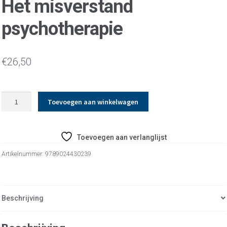
Het misverstand
psychotherapie
€
26,50
Het
Toevoegen aan winkelwagen
misverstand
psychotherapie
aantal
Toevoegen aan verlanglijst
Artikelnummer:
9789024430239
Beschrijving