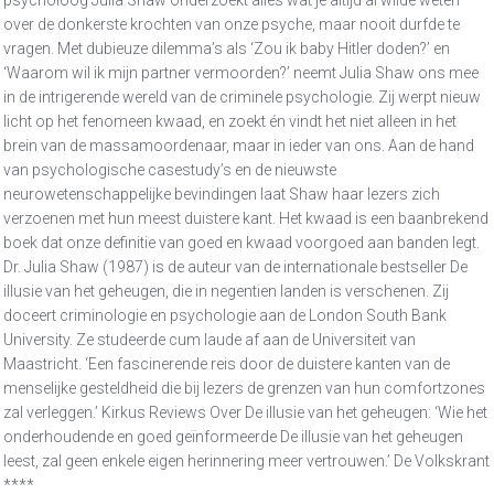
psycholoog Julia Shaw onderzoekt alles wat je altijd al wilde weten
over de donkerste krochten van onze psyche, maar nooit durfde te
vragen. Met dubieuze dilemma’s als ‘Zou ik baby Hitler doden?’ en
‘Waarom wil ik mijn partner vermoorden?’ neemt Julia Shaw ons mee
in de intrigerende wereld van de criminele psychologie. Zij werpt nieuw
licht op het fenomeen kwaad, en zoekt én vindt het niet alleen in het
brein van de massamoordenaar, maar in ieder van ons. Aan de hand
van psychologische casestudy’s en de nieuwste
neurowetenschappelijke bevindingen laat Shaw haar lezers zich
verzoenen met hun meest duistere kant. Het kwaad is een baanbrekend
boek dat onze definitie van goed en kwaad voorgoed aan banden legt.
Dr. Julia Shaw (1987) is de auteur van de internationale bestseller De
illusie van het geheugen, die in negentien landen is verschenen. Zij
doceert criminologie en psychologie aan de London South Bank
University. Ze studeerde cum laude af aan de Universiteit van
Maastricht. ‘Een fascinerende reis door de duistere kanten van de
menselijke gesteldheid die bij lezers de grenzen van hun comfortzones
zal verleggen.’ Kirkus Reviews Over De illusie van het geheugen: ‘Wie het
onderhoudende en goed geïnformeerde De illusie van het geheugen
leest, zal geen enkele eigen herinnering meer vertrouwen.’ De Volkskrant
****