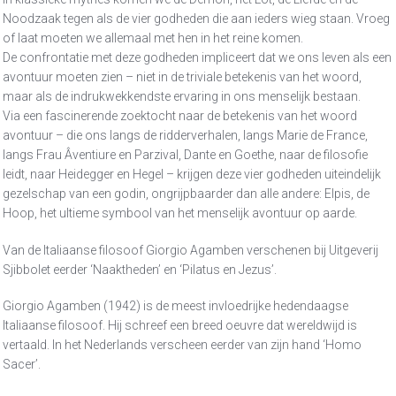
Noodzaak tegen als de vier godheden die aan ieders wieg staan. Vroeg
of laat moeten we allemaal met hen in het reine komen.
De confrontatie met deze godheden impliceert dat we ons leven als een
avontuur moeten zien – niet in de triviale betekenis van het woord,
maar als de indrukwekkendste ervaring in ons menselijk bestaan.
Via een fascinerende zoektocht naar de betekenis van het woord
avontuur – die ons langs de ridderverhalen, langs Marie de France,
langs Frau Âventiure en Parzival, Dante en Goethe, naar de filosofie
leidt, naar Heidegger en Hegel – krijgen deze vier godheden uiteindelijk
gezelschap van een godin, ongrijpbaarder dan alle andere: Elpis, de
Hoop, het ultieme symbool van het menselijk avontuur op aarde.
Van de Italiaanse filosoof Giorgio Agamben verschenen bij Uitgeverij
Sjibbolet eerder ‘Naaktheden’ en ‘Pilatus en Jezus’.
Giorgio Agamben (1942) is de meest invloedrijke hedendaagse
Italiaanse filosoof. Hij schreef een breed oeuvre dat wereldwijd is
vertaald. In het Nederlands verscheen eerder van zijn hand ‘Homo
Sacer’.