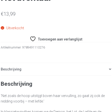
€
13,99
Uitverkocht
Toevoegen aan verlanglijst
Artikelnummer:
9789491110276
Beschrijving
Beschrijving
‘Net zoals de hoop uitstijgt boven haar vervulling, zo gaat zij ook de
redding voorbij – met liefde.’
In klassieke mythes komen we de Demon, het Lot, de Liefde en de