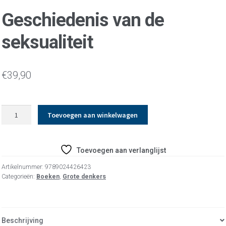
Geschiedenis van de
seksualiteit
€
39,90
Geschiedenis
Toevoegen aan winkelwagen
van
de
seksualiteit
Toevoegen aan verlanglijst
aantal
Artikelnummer:
9789024426423
Categorieën:
Boeken
,
Grote denkers
Beschrijving