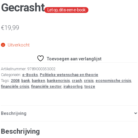
Gecrasht
€
19,99
Uitverkocht
Toevoegen aan verlanglijst
Artikelnummer:
9789000353002
Categorieën:
e-Books
,
Politieke wetenschap en theorie
Tags:
2008
,
bank
,
banken
,
bankencrisis
,
crash
,
crisis
,
economische crisis
,
financiële crisis
,
financiële sector
,
irakoorlog
,
tooze
Beschrijving
Beschrijving