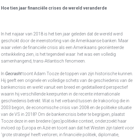
Hoe tien jaar financiële crises de wereld veranderde
In het najaar van 2018 is het tien jaar geleden dat de wereld werd
geschokt door de ineenstorting van de Amerikaanse banken. Maar
waar velen de financiële crisis als een Amerikaans georiënteerde
ontwikkeling zien, is het tegendeel waar: het was een volledig
samenhangend, trans-Atlantisch fenomeen.
In
Gecrasht
toont Adam Tooze de toppen van zijn historische kunnen.
Hij geeft een originele en volledige schets van de geschiedenis van de
bankencrisis en werkt vanuit een breed en gedetailleerd perspectief
waarin hij verschillende keerpunten in de recente internationale
geschiedenis betrekt. Wat is het verband tussen de Irakoorlog die in
2003 begon, de economische crisis van 2008 en de politieke situatie
van de VS in 2018? Om de bankencrisis beter te begrijpen, plaatst
Tooze deze in een bredere (geo)politieke context, onderzoekt haar
invloed op Europa en Azië en toont aan dat het Westen zijn talent voor
‘grote strategie’ heeft verloren; in financiële politiek, diplomatie,