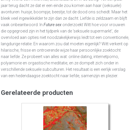
jaar terug dacht ze dat er een einde zou komen aan haar (seksuele)
avonturen: huisje, boompje, beestje; tot de dood ons scheidt. Maar het
bleek veel ingewikkelder te zijn dan ze dacht. Liefde is zeldzaam en blijft
vaak onbeantwoord. In
Future sex
onderzoekt Witt hoe voor vrouwen
die opgegroeid zijn in het tijdperk van de ‘seksuele supermarkt’, de
overvloed aan opties niet noodzakelijkerwijs leidt tot een conventionele,
langdurige relatie. En waarom zou dat moeten eigenlijk? Witt verkent op
hilarische, frisse en ontroerende wijze haar persoonlijke zoektocht
naar liefde. Ze probeert van alles wat: online dating, internetporno,
polyamorie en orgastische meditatie, en ze dompelt zich onder in
verschillende seksuele subculturen. Het resultaat is een eerlijk verslag
van een hedendaagse zoektocht naar liefde, samenzijn en plezier.
Gerelateerde producten