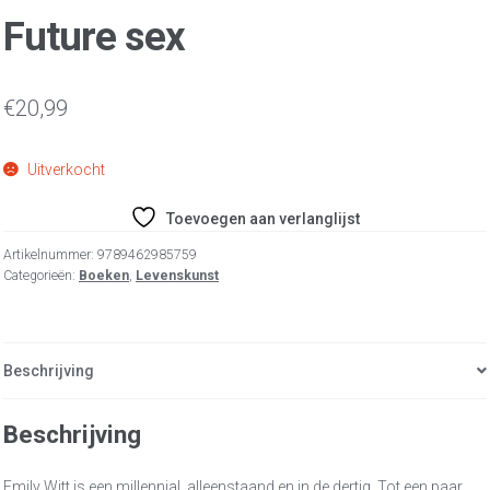
Future sex
€
20,99
Uitverkocht
Toevoegen aan verlanglijst
Artikelnummer:
9789462985759
Categorieën:
Boeken
,
Levenskunst
Beschrijving
Beschrijving
Emily Witt is een millennial, alleenstaand en in de dertig. Tot een paar