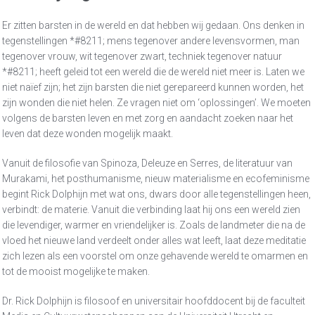
Er zitten barsten in de wereld en dat hebben wij gedaan. Ons denken in
tegenstellingen *#8211; mens tegenover andere levensvormen, man
tegenover vrouw, wit tegenover zwart, techniek tegenover natuur
*#8211; heeft geleid tot een wereld die de wereld niet meer is. Laten we
niet naïef zijn; het zijn barsten die niet gerepareerd kunnen worden, het
zijn wonden die niet helen. Ze vragen niet om ‘oplossingen’. We moeten
volgens de barsten leven en met zorg en aandacht zoeken naar het
leven dat deze wonden mogelijk maakt.
Vanuit de filosofie van Spinoza, Deleuze en Serres, de literatuur van
Murakami, het posthumanisme, nieuw materialisme en ecofeminisme
begint Rick Dolphijn met wat ons, dwars door alle tegenstellingen heen,
verbindt: de materie. Vanuit die verbinding laat hij ons een wereld zien
die levendiger, warmer en vriendelijker is. Zoals de landmeter die na de
vloed het nieuwe land verdeelt onder alles wat leeft, laat deze meditatie
zich lezen als een voorstel om onze gehavende wereld te omarmen en
tot de mooist mogelijke te maken.
Dr. Rick Dolphijn is filosoof en universitair hoofddocent bij de faculteit