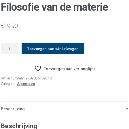
Filosofie van de materie
€
19,90
Filosofie
Toevoegen aan winkelwagen
van
de
materie
Toevoegen aan verlanglijst
aantal
Artikelnummer:
9789056159740
Categorie:
Algemeen
Beschrijving
Beschrijving