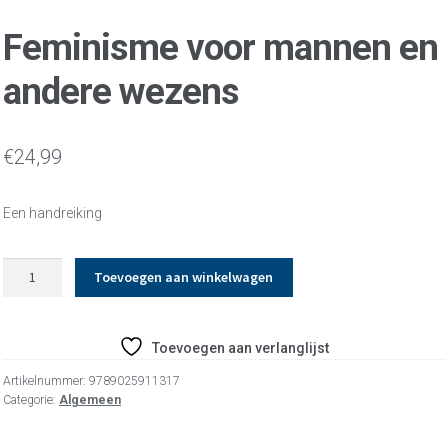
Feminisme voor mannen en
andere wezens
€
24,99
Een handreiking
Feminisme
Toevoegen aan winkelwagen
voor
mannen
en
Toevoegen aan verlanglijst
andere
wezens
Artikelnummer:
9789025911317
aantal
Categorie:
Algemeen