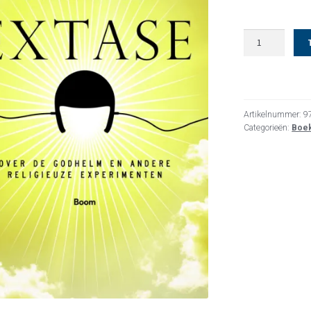
Extase
aantal
Artikelnummer:
9
Categorieën:
Boe