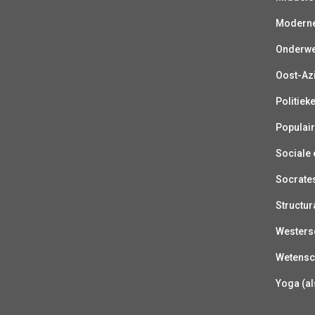
Moderne 
Onderwer
Oost-Azi
Politiek
Populair
Sociale e
Socrate
Structur
Westerse
Wetensc
Yoga (al