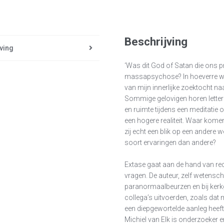
Beschrijving
ving
‘Was dit God of Satan die ons 
massapsychose? In hoeverre ware
van mijn innerlijke zoektocht naa
Sommige gelovigen horen letterli
en ruimte tijdens een meditati
een hogere realiteit. Waar komen
zij echt een blik op een andere 
soort ervaringen dan andere?
Extase gaat aan de hand van re
vragen. De auteur, zelf wetensch
paranormaalbeurzen en bij kerkg
collega’s uitvoerden, zoals da
een diepgewortelde aanleg heeft om
Michiel van Elk is onderzoeker