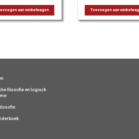
evoegen aan winkelwagen
Toevoegen aan winkelwa
en
che filosofie en logisch
isme
ilosofie
inderboek