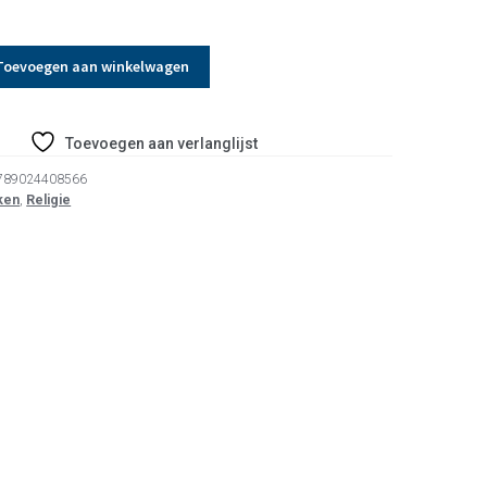
Toevoegen aan winkelwagen
Toevoegen aan verlanglijst
789024408566
ken
,
Religie