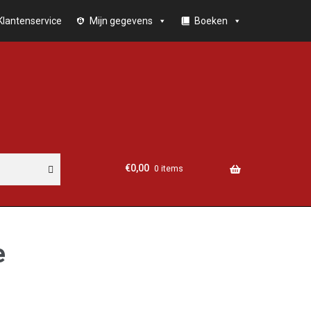
Klantenservice
Mijn gegevens
Boeken
€
0,00
0 items
e