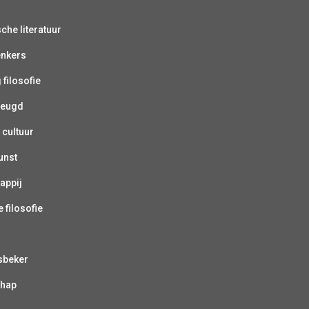
sche literatuur
enkers
 filosofie
jeugd
 cultuur
unst
appij
 filosofie
sbeker
chap