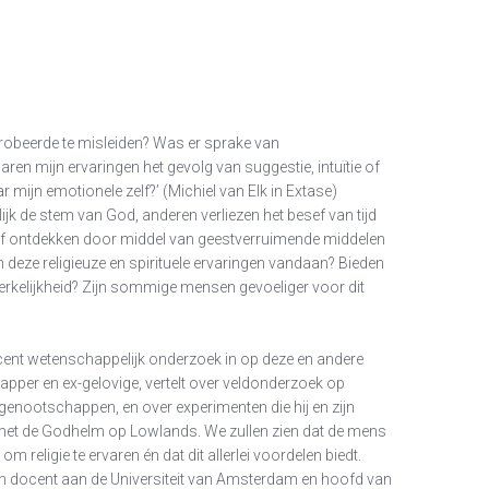
probeerde te misleiden? Was er sprake van
n mijn ervaringen het gevolg van suggestie, intuïtie of
r mijn emotionele zelf?’ (Michiel van Elk in Extase)
jk de stem van God, anderen verliezen het besef van tijd
e of ontdekken door middel van geestverruimende middelen
 deze religieuze en spirituele ervaringen vandaan? Bieden
werkelijkheid? Zijn sommige mensen gevoeliger voor dit
cent wetenschappelijk onderzoek in op deze en andere
apper en ex-gelovige, vertelt over veldonderzoek op
enootschappen, en over experimenten die hij en zijn
t met de Godhelm op Lowlands. We zullen zien dat de mens
 religie te ervaren én dat dit allerlei voordelen biedt.
 en docent aan de Universiteit van Amsterdam en hoofd van