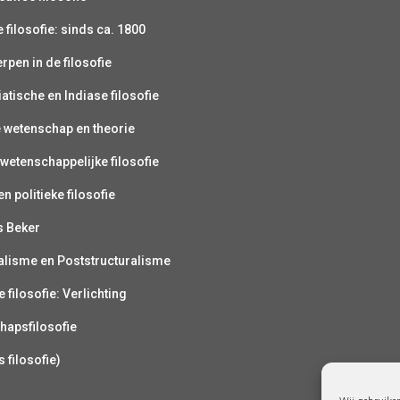
filosofie: sinds ca. 1800
pen in de filosofie
atische en Indiase filosofie
e wetenschap en theorie
wetenschappelijke filosofie
n politieke filosofie
s Beker
alisme en Poststructuralisme
 filosofie: Verlichting
hapsfilosofie
s filosofie)