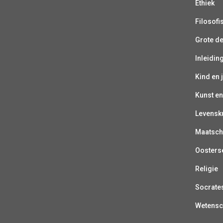
Ethiek
Filosofi
Grote d
Inleiding
Kind en 
Kunst en
Levensk
Maatsch
Oosterse
Religie
Socrate
Wetens