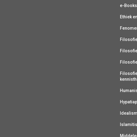
e-Book
Ethiek e
Fenomen
Filosofi
Filosofi
Filosofi
Filosofi
kennisth
Humanist
Hypatiap
Idealis
Islamiti
Middelee