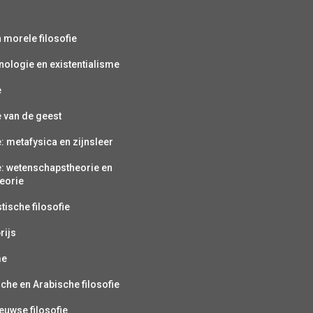
s
n morele filosofie
ologie en existentialisme
e
e van de geest
e: metafysica en zijnsleer
e: wetenschapstheorie en
eorie
ische filosofie
rijs
me
sche en Arabische filosofie
uwse filosofie